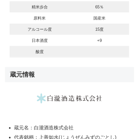
精米歩合
65％
原料米
国産米
アルコール度
15度
日本酒度
+9
酸度
蔵元情報
蔵元名：白瀧酒造株式会社
代表銘柄：上善如水(じょうぜんみずのごとし)