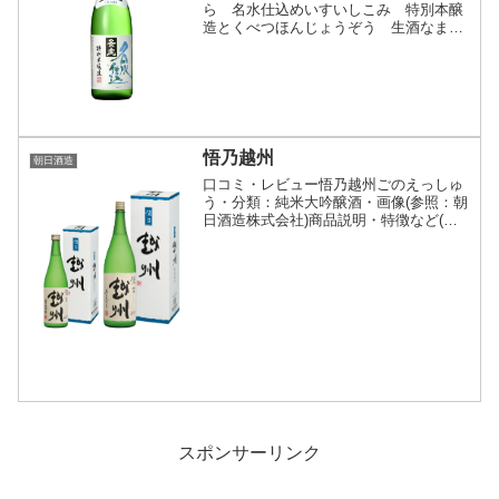
ら 名水仕込めいすいしこみ 特別本醸
造とくべつほんじょうぞう 生酒なまし
ゅ・分類：特別本醸造酒 生酒・画像(参
照：諸橋酒造株式会社)商品説明・特徴な
ど(参照：地酒屋サンマート)クリックで
開閉越乃景虎の名水...
悟乃越州
朝日酒造
口コミ・レビュー悟乃越州ごのえっしゅ
う・分類：純米大吟醸酒・画像(参照：朝
日酒造株式会社)商品説明・特徴など(参
照：朝日酒造株式会社)クリックで開閉柔
らかく軽い口当りで飲みやすく、甘味か
ら酸味、そして旨味と、味わいの変化を
感じられます。後味...
スポンサーリンク