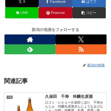
X
Facebook
はてブ
LINE
Pinterest
コピー
新潟の地酒をフォローする
新潟の地酒
関連記事
久保田 千寿 吟醸生原酒
中越
口コミ・レビュー久保田くぼた 千寿せ
んじゅ 吟醸生原酒ぎんじょうなまげん
しゅ・分類：吟醸酒 生酒 原酒・画像