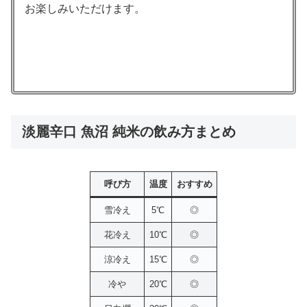
お楽しみいただけます。
淡麗辛口 魚沼 純米の飲み方まとめ
呼び方
温度
おすすめ
雪冷え
5℃
◎
花冷え
10℃
◎
涼冷え
15℃
◎
冷や
20℃
◎