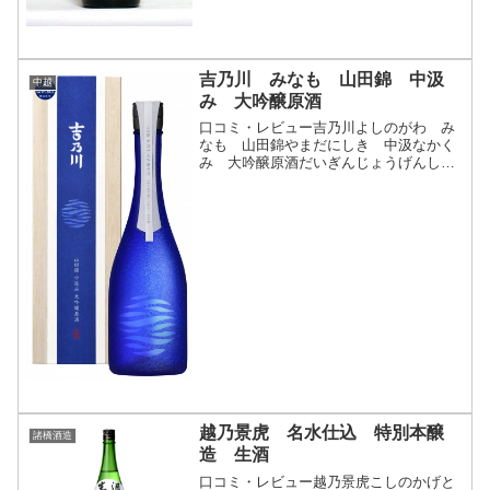
吉乃川 みなも 山田錦 中汲
中越
み 大吟醸原酒
口コミ・レビュー吉乃川よしのがわ み
なも 山田錦やまだにしき 中汲なかく
み 大吟醸原酒だいぎんじょうげんし
ゅ・分類 大吟醸酒 原酒・画像(参照：
吉乃川株式会社)商品説明・特徴など(参
照：吉乃川株式会社)クリックで開閉「吉
乃川の想い」と「兵庫...
越乃景虎 名水仕込 特別本醸
諸橋酒造
造 生酒
口コミ・レビュー越乃景虎こしのかげと