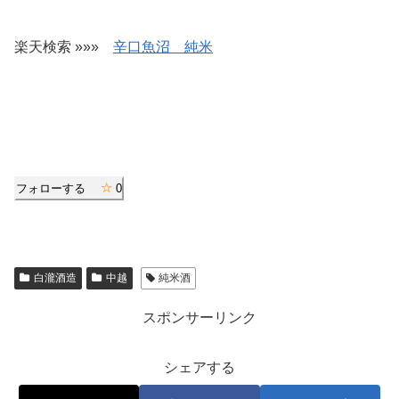
楽天検索 »»»
辛口魚沼 純米
フォローする
0
白瀧酒造
中越
純米酒
スポンサーリンク
シェアする