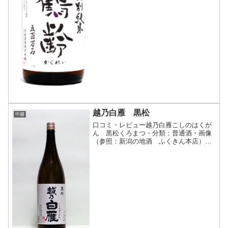
越乃白雁 黒松
中越
口コミ・レビュー越乃白雁こしのはくが
ん 黒松くろまつ・分類：普通酒・画像
（参照：新潟の地酒 ふくきん本店）商
品説明・特徴など（参照：新潟の地酒
ふくきん本店）クリックで開閉全国燗酒
コンテスト、お値打ち熱燗部門で金賞を
受賞しました。無糖加の普...