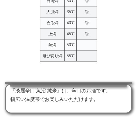
日向燗
30℃
◎
人肌燗
35℃
◎
ぬる燗
40℃
◎
上燗
45℃
◎
熱燗
50℃
飛び切り燗
55℃
『淡麗辛口 魚沼 純米』は、辛口のお酒です。
幅広い温度帯でお楽しみいただけます。