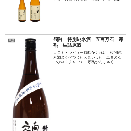
(参照：朝日酒造株式会社)商品説明・特
徴など(参照：朝日酒造株式会社)クリッ
クで開閉冬限定 寒造りの搾りたて寒造
りと言われる、最も酒...
鶴齢 特別純米酒 五百万石 寒
中越
熟 生詰原酒
口コミ・レビュー鶴齢かくれい 特別純
米酒とくべつじゅんまいしゅ 五百万石
ごひゃくまんごく 寒熟かんじゅく 生
詰原酒なまつめげんしゅ・分類：特別純
米酒 生詰酒 原酒・画像(参照：地酒屋
サンマート)商品説明・特徴など(参照：
地酒屋サンマート)ク...