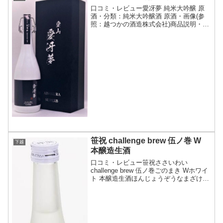
口コミ・レビュー愛冴夢 純米大吟醸 原
酒・分類：純米大吟醸酒 原酒・画像(参
照：越つかの酒造株式会社)商品説明・特
徴など(参照：越つかの酒造株式会社)詳
細(クリックで開閉)酒米のダイヤモンド
と呼ばれる、幻の酒米『愛山』を贅沢に
も35％まで精...
笹祝 challenge brew 伍ノ巻 W
下越
本醸造生酒
口コミ・レビュー笹祝ささいわい
challenge brew 伍ノ巻ごのまき Wホワイ
ト 本醸造生酒ほんじょうぞうなまざけ・
分類：本醸造酒 生酒・画像(参照：笹祝
酒造株式会社)商品説明・特徴など(参
照：笹祝酒造株式会社)クリックで開閉新
潟市...