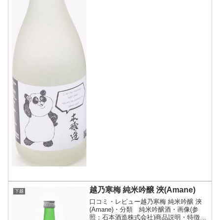
越乃寒梅 純米吟醸 浹(Amane)
下越
口コミ・レビュー越乃寒梅 純米吟醸 浹
(Amane)・分類 純米吟醸酒・画像(参
照：石本酒造株式会社)商品説明・特徴な