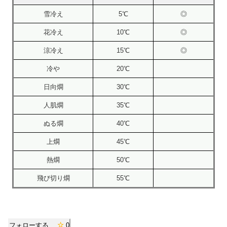
雪冷え
5℃
◎
花冷え
10℃
◎
涼冷え
15℃
◎
冷や
20℃
日向燗
30℃
人肌燗
35℃
ぬる燗
40℃
上燗
45℃
熱燗
50℃
飛び切り燗
55℃
フォローする
0