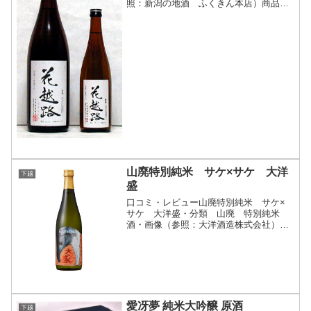
照：新潟の地酒 ふくきん本店）商品説
明・特徴など(参照：新潟の地酒 ふくき
ん本店）クリックで開閉非常にコストパ
フォーマンスの優れたお酒です。香味と
もに吟醸酒といっても良...
山廃特別純米 サケ×サケ 大洋
下越
盛
口コミ・レビュー山廃特別純米 サケ×
サケ 大洋盛・分類 山廃 特別純米
酒・画像（参照：大洋酒造株式会社）商
品説明・特徴など（参照：大洋酒造株式
会社）詳細(クリックで開閉)原料からの
乳酸発生を促しながら酒母を造る「山卸
廃止酛」純米酒。旨味成分...
愛冴夢 純米大吟醸 原酒
下越