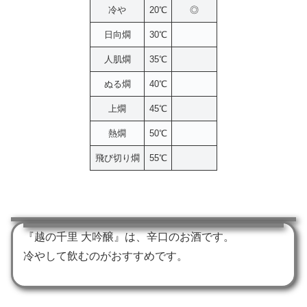
冷や
20℃
◎
日向燗
30℃
人肌燗
35℃
ぬる燗
40℃
上燗
45℃
熱燗
50℃
飛び切り燗
55℃
『越の千里 大吟醸』は、辛口のお酒です。
冷やして飲むのがおすすめです。