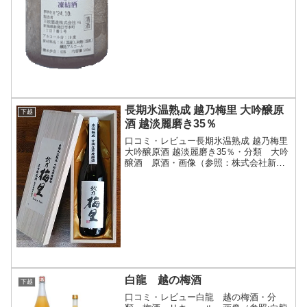
長期氷温熟成 越乃梅里 大吟醸原
下越
酒 越淡麗磨き35％
口コミ・レビュー長期氷温熟成 越乃梅里
大吟醸原酒 越淡麗磨き35％・分類 大吟
醸酒 原酒・画像（参照：株式会社新潟
一粒酒造）商品説明・特徴など（参照：
株式会社新潟一粒酒造）詳細(クリックで
開閉)新潟市北区（旧豊栄市）の地元農家
による契約栽...
白龍 越の梅酒
下越
口コミ・レビュー白龍 越の梅酒・分