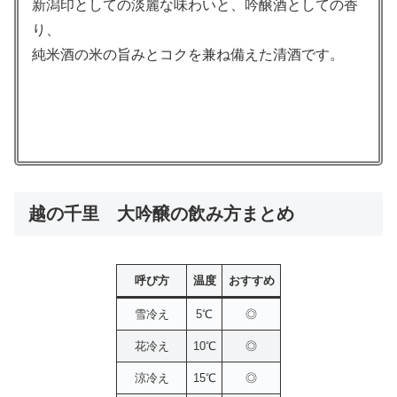
新潟印としての淡麗な味わいと、吟醸酒としての香
り、
純米酒の米の旨みとコクを兼ね備えた清酒です。
越の千里 大吟醸の飲み方まとめ
呼び方
温度
おすすめ
雪冷え
5℃
◎
花冷え
10℃
◎
涼冷え
15℃
◎