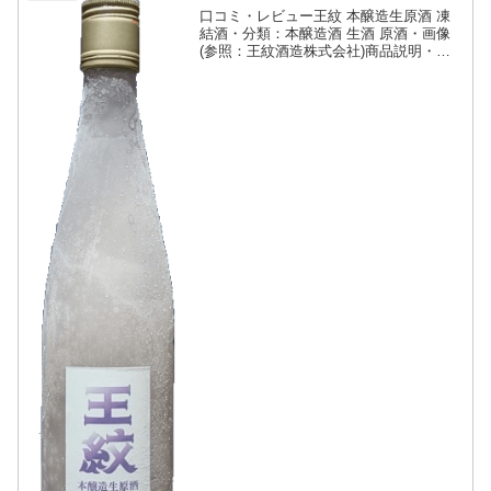
口コミ・レビュー王紋 本醸造生原酒 凍
結酒・分類：本醸造酒 生酒 原酒・画像
(参照：王紋酒造株式会社)商品説明・特
徴など(参照：王紋酒造株式会社)詳細(ク
リックで開閉)火入れをしない生原酒
を-30度で瞬間凍結させ、酒本来の旨味を
とじこめた1...