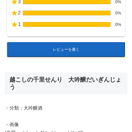
3
0%
2
0%
1
0%
レビューを書く
越こしの千里せんり 大吟醸だいぎんじょ
う
・分類：大吟醸酒
・画像