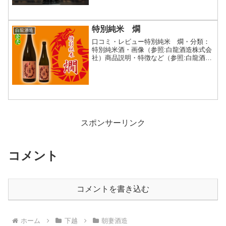
特別純米 燗
白龍酒造
口コミ・レビュー特別純米 燗・分類：
特別純米酒・画像（参照:白龍酒造株式会
社）商品説明・特徴など（参照:白龍酒造
株式会社）詳細(クリックで開閉)新潟県
産米を100％使用して醸した特別純米酒
です。落ち着いた香りとしっかりとした
コクのある豊かな...
スポンサーリンク
コメント
コメントを書き込む
ホーム
下越
朝妻酒造