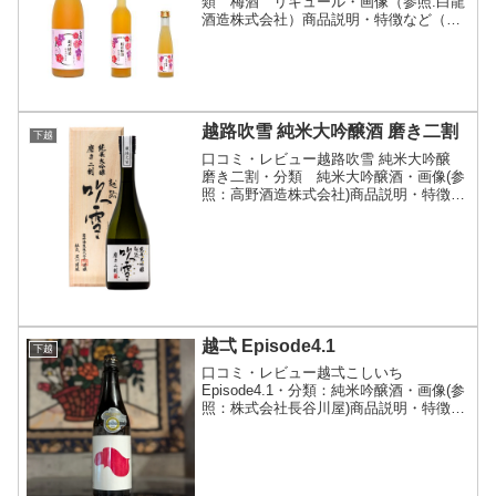
類 梅酒 リキュール・画像（参照:白龍
酒造株式会社）商品説明・特徴など（参
照:白龍酒造株式会社）詳細(クリックで
開閉)「越の梅酒」 は、原材料を吟味し
て、こだわりを持って造っている、日本
酒の蔵元ならではの純...
越路吹雪 純米大吟醸酒 磨き二割
下越
口コミ・レビュー越路吹雪 純米大吟醸
磨き二割・分類 純米大吟醸酒・画像(参
照：高野酒造株式会社)商品説明・特徴な
ど(参照：高野酒造株式会社)詳細(クリッ
クで開閉)高野酒造はおかげさまで創業か
ら120年を迎えました。それを記念し
て、培ってき...
越弌 Episode4.1
下越
口コミ・レビュー越弌こしいち
Episode4.1・分類：純米吟醸酒・画像(参
照：株式会社長谷川屋)商品説明・特徴な
ど(参照：株式会社長谷川屋)クリックで
開閉Episode4.1は今までのDRYタイプと
は一味違った奥行きや味幅を表現する
為、...