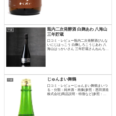
瓶内二次発酵酒 白麹あわ 八海山
中越
三年貯蔵
口コミ・レビュー瓶内二次発酵酒びんな
いにじはっこう 白麴しろこうじあわ 八
海山はっかいさん 三年貯蔵さんねんちょ
ぞう・分類：スパークリング・画像(参
照：株式会社八海山)商品説明・特徴など
(参照：株式会社八海山)クリックで開閉
三年の時が育んだ...
じゅんまい舞鶴
中越
口コミ・レビューじゅんまい舞鶴まいつ
る・分類：純米酒・画像(参照：恩田酒造
株式会社)商品説明・特徴など(参照：恩
田酒造株式会社)クリックで開閉あるてん
がのうむかしむかしからうんめ酒が越後
にあるてんがのう。冬、酒造期になると
鶴が庭で舞い遊んで...