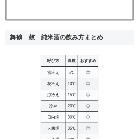
舞鶴 鼓 純米酒の飲み方まとめ
呼び方
温度
おすすめ
雪冷え
5℃
◎
花冷え
10℃
◎
涼冷え
15℃
◎
冷や
20℃
◎
日向燗
30℃
◎
人肌燗
35℃
◎