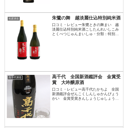
しひかり「雪椿...
朱鷺の舞 越淡麗仕込特別純米酒
柏露酒造
口コミ・レビュー朱鷺ときの舞まい 越
淡麗仕込特別純米酒こしたんれいしこみ
とくべつじゅんまいしゅ・分類：特別純
米酒・画像(参照：柏露酒造株式会社)商
品説明・特徴など(参照：柏露酒造株式会
社)クリックで開閉「朱鷺の舞」シリーズ
とは、新潟県の県鳥...
高千代 全国新酒鑑評会 金賞受
高千代酒造
賞 大吟醸原酒
口コミ・レビュー高千代たかちよ 全国
新酒鑑評会ぜんこくしんしゅかんぴょう
かい 金賞受賞きんしょうじゅしょう
大吟醸原酒だいぎんじょうげんしゅ・分
類：大吟醸酒 原酒・画像(参照：高千代
酒造株式会社)商品説明・特徴など(参
照：高千代酒造株式会社...