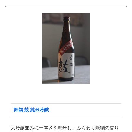
舞鶴 鼓 純米吟醸
大吟醸並みに一本〆を精米し、ふんわり穀物の香り