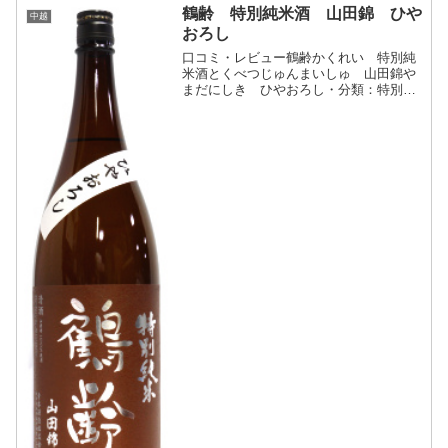
鶴齢 特別純米酒 山田錦 ひや
中越
おろし
口コミ・レビュー鶴齢かくれい 特別純
米酒とくべつじゅんまいしゅ 山田錦や
まだにしき ひやおろし・分類：特別純
米酒 ・画像(参照：地酒屋サンマート)
商品説明・特徴など(参照：地酒屋サンマ
ート)クリックで開閉全国でも限られた特
約店のみに蔵出しさ...