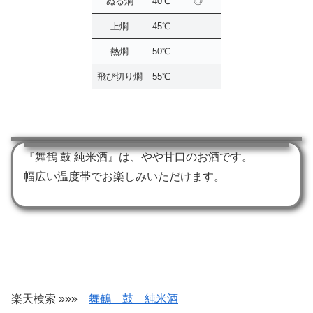
ぬる燗
40℃
◎
上燗
45℃
熱燗
50℃
飛び切り燗
55℃
『舞鶴 鼓 純米酒』は、やや甘口のお酒です。
幅広い温度帯でお楽しみいただけます。
楽天検索 »»»
舞鶴 鼓 純米酒