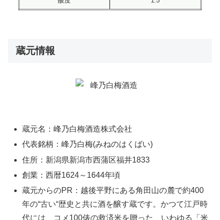
酸度
1.5
蔵元情報
蔵元名：峰乃白梅酒造株式会社
代表銘柄：峰乃白梅(みねのはくばい)
住所：新潟県新潟市西蒲区福井1833
創業：西暦1624～1644年頃
蔵元からのPR：越後平野にある角田山の麓で約400
年の“古い“歴史と共に酒を醸す蔵です。かつて江戸時
代には、コメ100俵の救済米を贈った、いわゆる「米