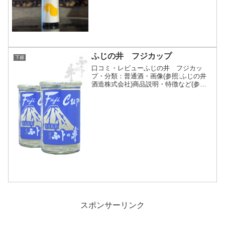
開閉横田伸幸が使いたい酒米とイメージ
した味を追究して造る越弌ブランド。
Episode4...
ふじの井 フジカップ
下越
口コミ・レビューふじの井 フジカッ
プ・分類：普通酒・画像(参照:ふじの井
酒造株式会社)商品説明・特徴など(参照:
ふじの井酒造株式会社)詳細(クリックで
開閉)コクとうまみの辛口清酒。飲み飽き
しないお酒です。ふじの井酒造株式会社
スペック表地区下...
スポンサーリンク