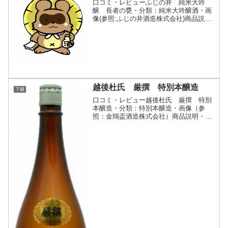
口コミ・レビューふじの井 純米大吟
醸 長者の甕・分類：純米大吟醸酒・画
像(参照:ふじの井酒造株式会社)商品説
明・特徴など(参照:ふじの井酒造株式会
社)詳細(クリックで開閉)ゆっくりと長期
低温発酵させた贅沢な造りのお酒です。
芳醇な香りと深い味...
越後杜氏 厳撰 特別本醸造
下越
口コミ・レビュー越後杜氏 厳撰 特別
本醸造・分類：特別本醸造・画像（参
照：金鵄盃酒造株式会社）商品説明・特
徴など（参照：金鵄盃酒造株式会社）詳
細(クリックで開閉)原料米は地元農家の
栽培する上質な「五百万石」「こしいぶ
き」。仕込み水は蔵井戸か...