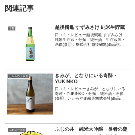
関連記事
越後鶴亀 すずみさけ 純米生貯蔵
下越
口コミ・レビュー越後鶴亀 すずみさけ
純米生貯蔵・分類 純米酒 生貯蔵酒・
画像(参照：株式会社越後鶴亀)商品説
明・特徴など(参照：株式会社越後鶴亀)
詳細(クリックで開閉)軽やかに口の中を
通り抜ける香りとふっくらとした甘みシ
リーズを通して「軽...
きみが、となりにいる奇跡・
たからやま醸造
YUKINKO
口コミ・レビューきみが、となりにいる
奇跡・YUKINKO・分類 純米酒・画像
(参照：たからやま醸造株式会社)商品説
明・特徴など(参照：たからやま醸造株式
会社)詳細(クリックで開閉)陶器のような
白い肌に、艶のある長い黒髪。すっきり
した切れ長の...
ふじの井 純米大吟醸 長者の甕
ふじの井酒造