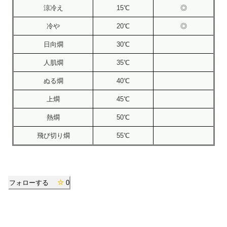
涼冷え
15℃
◎
冷や
20℃
◎
日向燗
30℃
人肌燗
35℃
ぬる燗
40℃
上燗
45℃
熱燗
50℃
飛び切り燗
55℃
フォローする
0