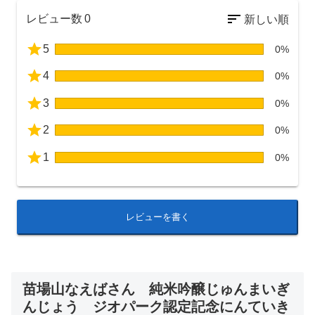
レビュー数
0
5
0%
4
0%
3
0%
2
0%
1
0%
レビューを書く
苗場山なえばさん 純米吟醸じゅんまいぎ
んじょう ジオパーク認定記念にんていき