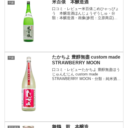
米百俵 本醸造酒
中越
口コミ・レビュー米百俵こめひゃっぴょ
う 本醸造酒ほんじょうぞうしゅ・分
類：本醸造酒・画像(参照：立原商店)商
品説明・特徴など(参照：立原商店)クリ
ックで開閉さらりと端麗な中にちょうど
いい感じの旨味があります｡口当たりもス
ムースで、蔵元の努力...
たかちよ 豊醇無盡 custom made
中越
STRAWBERRY MOON
口コミ・レビューたかちよ 豊醇無盡ほう
じゅんむじん custom made
STRAWBERRY MOON・分類：純米酒
無濾過 生酒 原酒・画像(参照：株式会社
酒商山田)商品説明・特徴など(参照：株
式会社酒泉洞堀一)クリックで開閉豊醇無
盡...
舞鶴 鼓 本醸造
恩田酒造