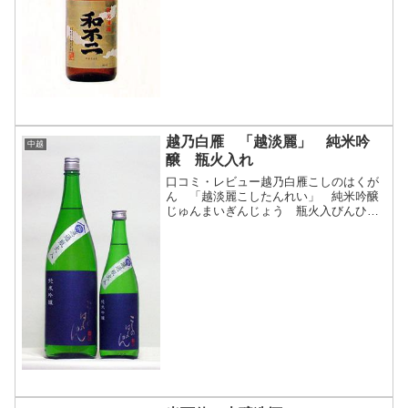
越乃白雁 「越淡麗」 純米吟
中越
醸 瓶火入れ
口コミ・レビュー越乃白雁こしのはくが
ん 「越淡麗こしたんれい」 純米吟醸
じゅんまいぎんじょう 瓶火入びんひい
れ・分類：純米吟醸酒 無濾過 生貯蔵
酒・画像（参照：新潟の地酒 ふくきん
本店）商品説明・特徴など（参照：新潟
の地酒 ふくきん本店）ク...