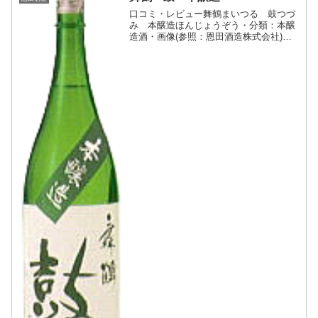
口コミ・レビュー舞鶴まいつる 鼓つづ
み 本醸造ほんじょうぞう・分類：本醸
造酒・画像(参照：恩田酒造株式会社)商
品説明・特徴など(参照：恩田酒造株式会
社)クリックで開閉スッキリとした旨みと
コクのある味わいです。ふくらみのある
辛口の酒です。冷や...