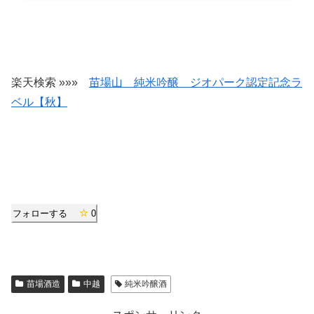
楽天検索 »»»
苗場山 純米吟醸 ジオパーク認定記念ラ
ベル【秋】
フォローする
0
苗場酒造
中越
純米吟醸酒