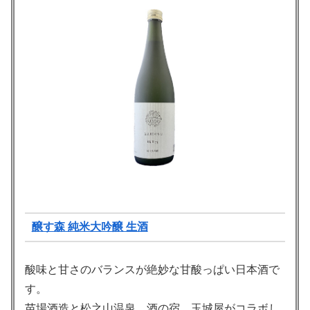
醸す森 純米大吟醸 生酒
酸味と甘さのバランスが絶妙な甘酸っぱい日本酒で
す。
苗場酒造と松之山温泉 酒の宿 玉城屋がコラボし