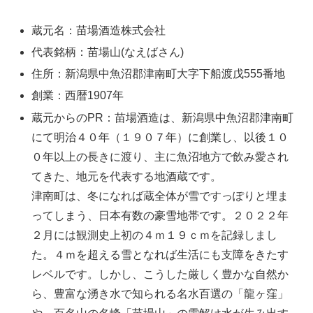
蔵元名：苗場酒造株式会社
代表銘柄：苗場山(なえばさん)
住所：新潟県中魚沼郡津南町大字下船渡戊555番地
創業：西暦1907年
蔵元からのPR：苗場酒造は、新潟県中魚沼郡津南町
にて明治４０年（１９０７年）に創業し、以後１０
０年以上の長きに渡り、主に魚沼地方で飲み愛され
てきた、地元を代表する地酒蔵です。
津南町は、冬になれば蔵全体が雪ですっぽりと埋ま
ってしまう、日本有数の豪雪地帯です。２０２２年
２月には観測史上初の４ｍ１９ｃｍを記録しまし
た。４ｍを超える雪となれば生活にも支障をきたす
レベルです。しかし、こうした厳しく豊かな自然か
ら、豊富な湧き水で知られる名水百選の「龍ヶ窪」