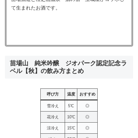
て生まれたお酒です。
苗場山 純米吟醸 ジオパーク認定記念ラ
ベル【秋】の飲み方まとめ
呼び方
温度
おすすめ
雪冷え
5℃
◎
花冷え
10℃
◎
涼冷え
15℃
◎