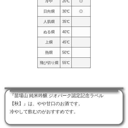
冷や
20℃
◎
日向燗
30℃
◎
人肌燗
35℃
ぬる燗
40℃
上燗
45℃
熱燗
50℃
飛び切り燗
55℃
『苗場山 純米吟醸 ジオパーク認定記念ラベル
【秋】』は、やや甘口のお酒です。
冷やして飲むのがおすすめです。