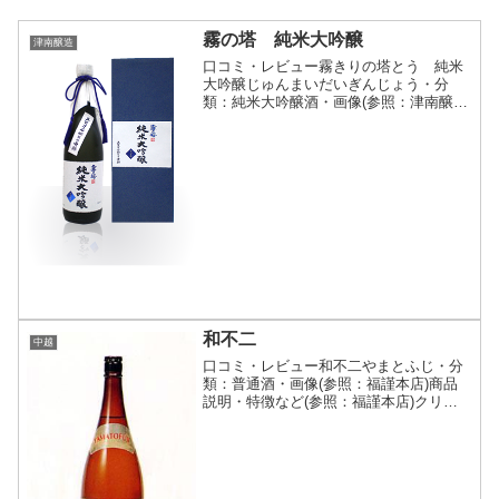
霧の塔 純米大吟醸
津南醸造
口コミ・レビュー霧きりの塔とう 純米
大吟醸じゅんまいだいぎんじょう・分
類：純米大吟醸酒・画像(参照：津南醸造
株式会社)商品説明・特徴など(参照：津
南醸造株式会社)クリックで開閉厳選され
た「五百万石」を40%まで磨き上げ、贅
を極めた最上級のお...
和不二
中越
口コミ・レビュー和不二やまとふじ・分
類：普通酒・画像(参照：福謹本店)商品
説明・特徴など(参照：福謹本店)クリッ
クで開閉「越乃景虎」以前からの銘柄
で、無糖加の普通酒です。地元の晩酌フ
ァンのために、生産量は少ないですが、
いまだに造り続けていま...