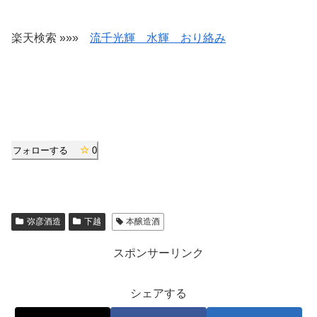
楽天検索 »»»
流千光輝 水輝 おり絡み
フォローする
0
弥彦酒造
下越
本醸造酒
スポンサーリンク
シェアする