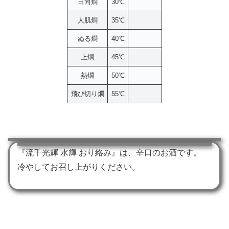
日向燗
30℃
人肌燗
35℃
ぬる燗
40℃
上燗
45℃
熱燗
50℃
飛び切り燗
55℃
『流千光輝 水輝 おり絡み』は、辛口のお酒です。
冷やしてお召し上がりください。