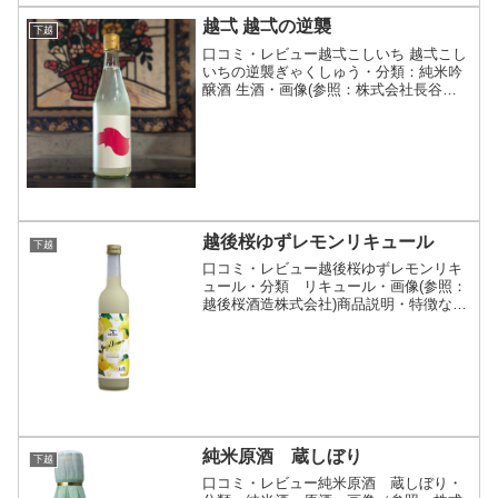
越弌 越弌の逆襲
下越
口コミ・レビュー越弌こしいち 越弌こし
いちの逆襲ぎゃくしゅう・分類：純米吟
醸酒 生酒・画像(参照：株式会社長谷川
屋)商品説明・特徴など(参照：株式会社
長谷川屋)クリックで開閉越弌（こしい
ち）は、杜氏の横田伸幸氏が使いたい酒
米とイメージした味...
越後桜ゆずレモンリキュール
下越
口コミ・レビュー越後桜ゆずレモンリキ
ュール・分類 リキュール・画像(参照：
越後桜酒造株式会社)商品説明・特徴など
(参照：越後桜酒造株式会社)詳細(クリッ
クで開閉)高知県産ゆずと瀬戸内産レモン
をたっぷり使い、日本酒で仕込みまし
た。ゆずのコクと...
純米原酒 蔵しぼり
下越
口コミ・レビュー純米原酒 蔵しぼり・