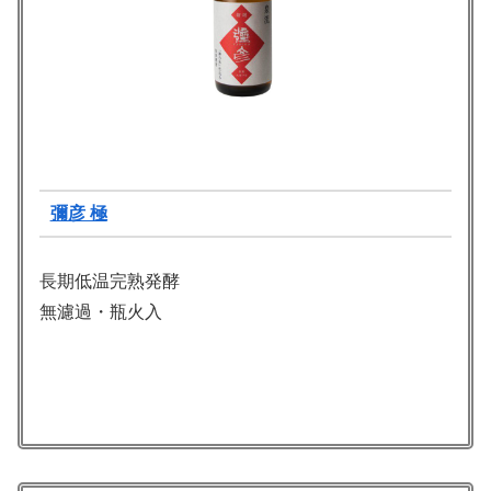
彌彦 極
長期低温完熟発酵
無濾過・瓶火入