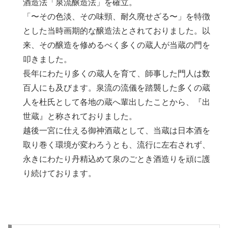
酒造法「泉流醸造法」を確立。
「〜その色淡、その味頸、耐久廃せざる〜」を特徴
とした当時画期的な醸造法とされておりました。以
来、その醸造を修めるべく多くの蔵人が当蔵の門を
叩きました。
長年にわたり多くの蔵人を育て、師事した門人は数
百人にも及びます。泉流の流儀を踏襲した多くの蔵
人を杜氏として各地の蔵へ輩出したことから、『出
世蔵』と称されておりました。
越後一宮に仕える御神酒蔵として、当蔵は日本酒を
取り巻く環境が変わろうとも、流行に左右されず、
永きにわたり丹精込めて泉のごとき酒造りを頑に護
り続けております。