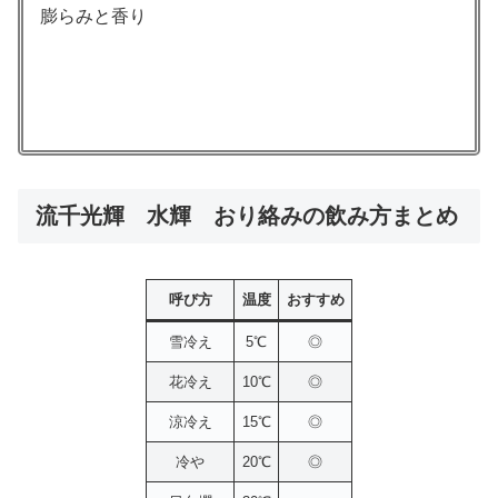
膨らみと香り
流千光輝 水輝 おり絡みの飲み方まとめ
呼び方
温度
おすすめ
雪冷え
5℃
◎
花冷え
10℃
◎
涼冷え
15℃
◎
冷や
20℃
◎