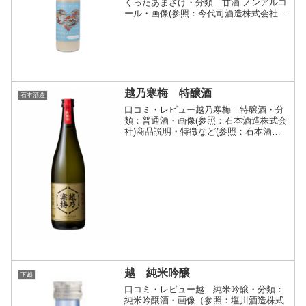
くったあまざけ・分類 甘酒 ノンアルコ
ール・画像(参照：今代司酒造株式会社)
商品説明・特徴など(参照：今代司酒造株
式会社)詳細(クリックで開閉)新潟の佐渡
島で採取されたミネラル豊富な海洋深層
水でつくったノ...
越乃寒梅 特醸酒
石本酒造
口コミ・レビュー越乃寒梅 特醸酒・分
類：普通酒・画像(参照：石本酒造株式会
社)商品説明・特徴など(参照：石本酒造
株式会社)詳細(クリックで開閉)原料の一
部として当社乙焼酎を加えているため、
特定名称酒の定義上「大吟醸」と表示で
きませんが、精米...
越 純米吟醸
下越
口コミ・レビュー越 純米吟醸・分類：
純米吟醸酒・画像（参照：塩川酒造株式