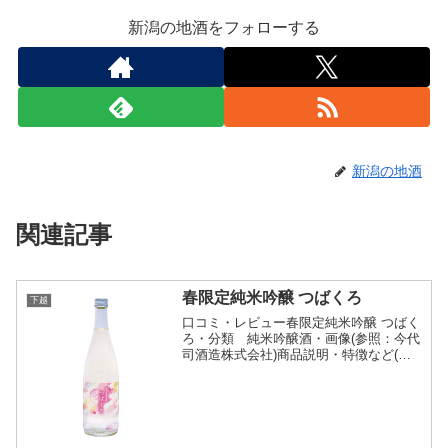
新潟の地酒をフォローする
新潟の地酒
関連記事
春限定純米吟醸 つばくろ
下越
口コミ・レビュー春限定純米吟醸 つばく
ろ・分類 純米吟醸酒・画像(参照：今代
司酒造株式会社)商品説明・特徴など(参
照：今代司酒造株式会社)詳細(クリック
で開閉)爽やかな春風を運んでくる燕（つ
ばくろ）春らしいパステルカラーのラベ
ルには、つがい...