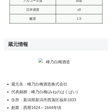
アルコール度
16度
日本酒度
±0
酸度
1.5
蔵元情報
蔵元名：峰乃白梅酒造株式会社
代表銘柄：峰乃白梅(みねのはくばい)
住所：新潟県新潟市西蒲区福井1833
創業：西暦1624～1644年頃