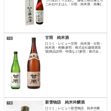
うの送おくり主ぬし 越後三根山藩えち
ごみねやまはん・分類：純米酒・画像(参
照：笹祝酒造株式会社)商品説明・特徴な
ど(参照：笹祝酒造株式会社)クリックで
開閉新潟県が全国に誇るブランド米"コシ
ヒカリ"で醸した...
甘雨 純米酒
下越
口コミ・レビュー甘雨 純米酒・分類：
純米酒・画像(参照：株式会社越後酒造
場)商品説明・特徴など(参照：株式会社
越後酒造場)詳細(クリックで開閉)純米酒
独特のまろやかさとキレが特徴の口当た
りのいいお酒です。株式会社越後酒造場
スペック表地区下越...
新雪物語 純米吟醸酒
下越
口コミ・レビュー新雪物語 純米吟醸