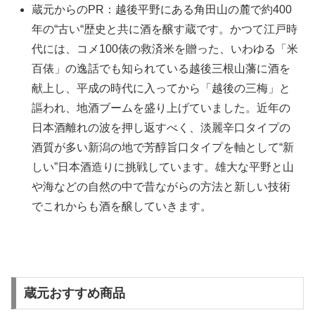
蔵元からのPR：越後平野にある角田山の麓で約400
年の“古い“歴史と共に酒を醸す蔵です。かつて江戸時
代には、コメ100俵の救済米を贈った、いわゆる「米
百俵」の逸話でも知られている越後三根山藩に酒を
献上し、平成の時代に入ってから「越後の三梅」と
謳われ、地酒ブームを盛り上げていました。近年の
日本酒離れの波を押し返すべく、淡麗辛口タイプの
酒質が多い新潟の地で芳醇旨口タイプを軸として“新
しい”日本酒造りに挑戦しています。雄大な平野と山
や海などの自然の中で昔ながらの方法と新しい技術
でこれからも酒を醸していきます。
蔵元おすすめ商品