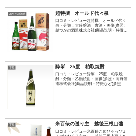
超特撰 オールド代々泉
越つかの酒造
口コミ・レビュー超特撰 オールド代々
泉・分類：大吟醸酒 古酒・画像(参照:
越つかの酒造株式会社)商品説明・特徴な
ど(参照:越つかの酒造株式会社)詳細(クリ
ックで開閉)上品な果実香が感じられ、味
は綺麗でまろやか。さらりと呑める古酒
です。越つか...
酔峯 25度 粕取焼酎
下越
口コミ・レビュー酔峯 25度 粕取焼
酎・分類：乙類焼酎・画像(参照：高野酒
造株式会社)商品説明・特徴など(参照：
高野酒造株式会社)詳細(クリックで開閉)
酒粕を蒸留した本格焼酎清酒から生まれ
た芳香豊かできれいな酒粕を丹念に蒸留
し、じっくりと熟...
米百俵の送り主 越後三根山藩
下越
口コミ・レビュー米百俵こめひゃっぴょ