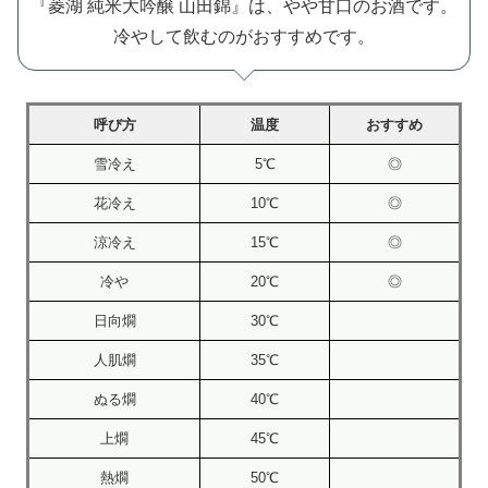
『菱湖 純米大吟醸 山田錦』は、やや甘口のお酒です。
冷やして飲むのがおすすめです。
呼び方
温度
おすすめ
雪冷え
5℃
◎
花冷え
10℃
◎
涼冷え
15℃
◎
冷や
20℃
◎
日向燗
30℃
人肌燗
35℃
ぬる燗
40℃
上燗
45℃
熱燗
50℃