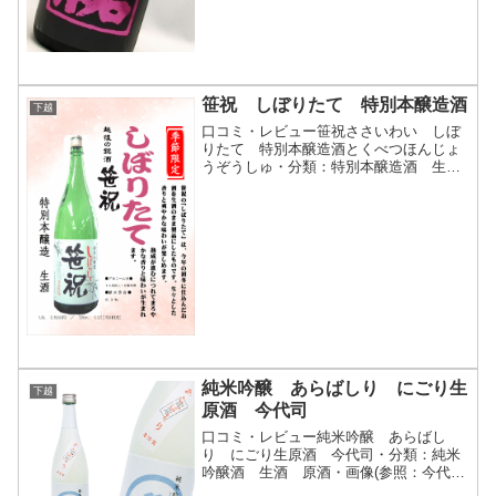
笹祝 しぼりたて 特別本醸造酒
下越
口コミ・レビュー笹祝ささいわい しぼ
りたて 特別本醸造酒とくべつほんじょ
うぞうしゅ・分類：特別本醸造酒 生
酒 原酒・画像(参照：笹祝酒造株式会
社)商品説明・特徴など(参照：新潟地
酒 岸本商店)クリックで開閉笹祝の「し
ぼりたて」は、今年の初冬...
純米吟醸 あらばしり にごり生
下越
原酒 今代司
口コミ・レビュー純米吟醸 あらばし
り にごり生原酒 今代司・分類：純米
吟醸酒 生酒 原酒・画像(参照：今代司
酒造株式会社)商品説明・特徴など(参