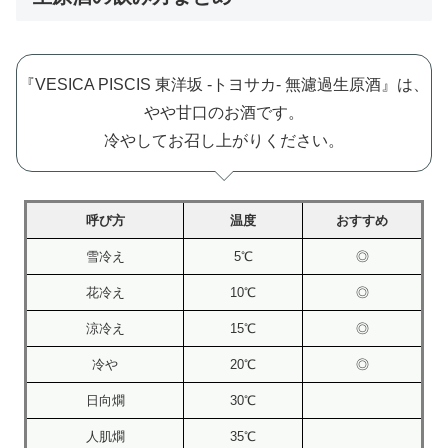
『VESICA PISCIS 東洋坂 -トヨサカ- 無濾過生原酒』は、
やや甘口のお酒です。
冷やしてお召し上がりください。
呼び方
温度
おすすめ
雪冷え
5℃
◎
花冷え
10℃
◎
涼冷え
15℃
◎
冷や
20℃
◎
日向燗
30℃
人肌燗
35℃