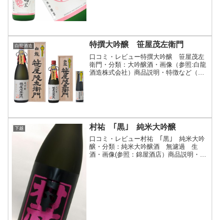
特撰大吟醸 笹屋茂左衛門
白龍酒造
口コミ・レビュー特撰大吟醸 笹屋茂左
衛門・分類：大吟醸酒・画像（参照:白龍
酒造株式会社）商品説明・特徴など（参
照:白龍酒造株式会社）詳細(クリックで
開閉)「特撰大吟醸 笹屋茂左衛門」は、
モンドセレクションで21年連続して金賞
を受賞している白...
村祐 ｢黒｣ 純米大吟醸
下越
口コミ・レビュー村祐 ｢黒｣ 純米大吟
醸・分類：純米大吟醸酒 無濾過 生
酒・画像(参照：錦屋酒店）商品説明・特
徴など(参照：地酒屋サンマート）詳細
(クリックで開閉)村祐酒造の杜氏兼社長
「村山健輔氏」の独特の感性から生まれ
る新潟の銘酒村祐の超...