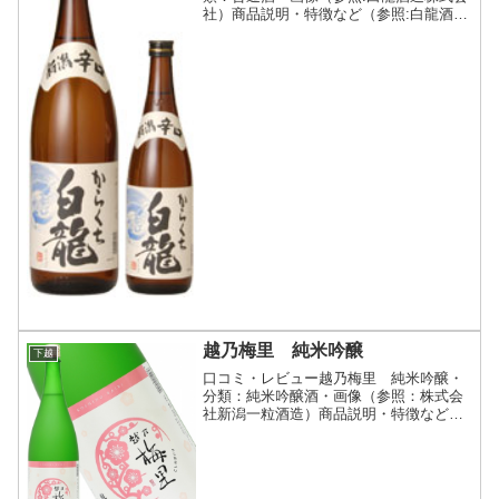
社）商品説明・特徴など（参照:白龍酒造
株式会社）詳細(クリックで開閉)「から
くち 白龍」はその名の通り、自信を持っ
てお薦めする辛口の日本酒です。スッキ
リした辛口は、料理...
越乃梅里 純米吟醸
下越
口コミ・レビュー越乃梅里 純米吟醸・
分類：純米吟醸酒・画像（参照：株式会
社新潟一粒酒造）商品説明・特徴など
（参照：株式会社新潟一粒酒造）詳細(ク
リックで開閉)洋ナシのような爽やかな香
りと辛口の鋭さが絶妙にマッチ。大吟醸
クラスの品質を日常的に...