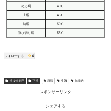
ぬる燗
40℃
上燗
45℃
熱燗
50℃
飛び切り燗
55℃
フォローする
0
越後伝衛門
下越
原酒
生酒
無濾過
スポンサーリンク
シェアする