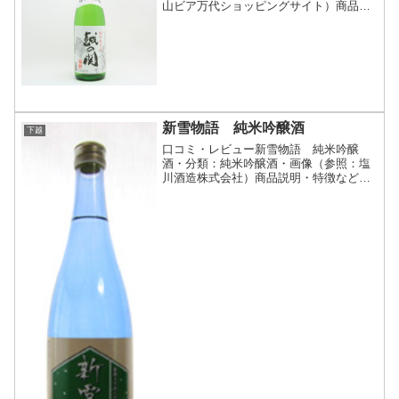
山ビア万代ショッピングサイト）商品説
明・特徴など（参照：セルフ片山ビア万
代ショッピングサイト）詳細(クリックで
開閉)水は砂丘で濾過され創り出された地
下水で、蔵敷地内の比...
新雪物語 純米吟醸酒
下越
口コミ・レビュー新雪物語 純米吟醸
酒・分類：純米吟醸酒・画像（参照：塩
川酒造株式会社）商品説明・特徴など
（参照：塩川酒造株式会社）詳細(クリッ
クで開閉)新潟大学の学生たちが育てた酒
米で出来たお酒新潟大学付属農場の新通
ステーションでは高橋能彦...