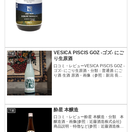
VESICA PISCIS GOZ -ゴズ- にご
下越
り生原酒
口コミ・レビューVESICA PISCIS GOZ -
ゴズ- にごり生原酒・分類：普通酒 にご
り酒 生酒 原酒・画像（参照：新潟 長谷
川屋）商品説明・特徴など（参照：新潟
長谷川屋）詳細(クリックで開閉)「GOZ -
ゴズ-」の当店限定うすに...
酔星 本醸造
下越
口コミ・レビュー酔星 本醸造・分類 本
醸造酒・画像(参照：近藤酒造株式会社)
商品説明・特徴など(参照：近藤酒造株式
会社)詳細(クリックで開閉)毎日の晩酌の