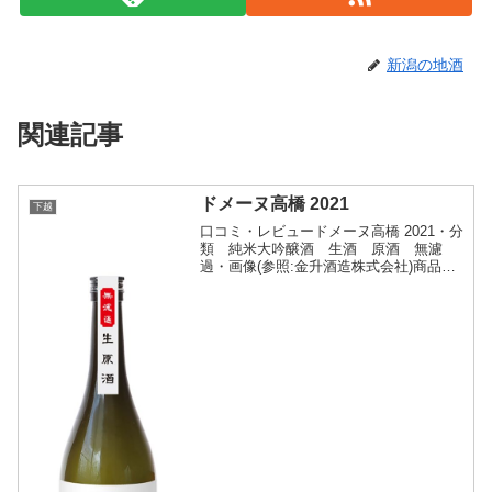
新潟の地酒
関連記事
ドメーヌ高橋 2021
下越
口コミ・レビュードメーヌ高橋 2021・分
類 純米大吟醸酒 生酒 原酒 無濾
過・画像(参照:金升酒造株式会社)商品説
明・特徴など(参照:金升酒造株式会社)詳
細(クリックで開閉)風土を凝縮した無濾
過 生原酒2020年にスタートした地産製造
プロ...