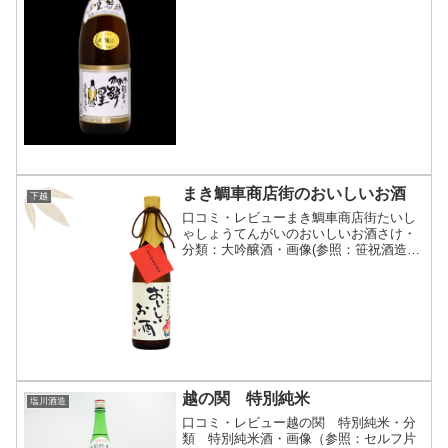
お供となる本醸造。野積流の酒造りの技
を受け継ぎ、今も変わらぬ製法で造られ
る一本です。新...
まき鯛車商店街のおいしいお酒
下越
口コミ・レビューまき鯛車商店街たいし
ゃしょうてんがいのおいしいお酒さけ・
分類：大吟醸酒・画像(参照：笹祝酒造株
式会社)商品説明・特徴など(参照：笹祝
酒造株式会社)クリックで開閉まき鯛車商
店街のオリジナル酒。角を感じさせない
まろやかな熟成味と...
越の関 特別純米
塩川酒造
口コミ・レビュー越の関 特別純米・分
類 特別純米酒・画像（参照：セルフ片