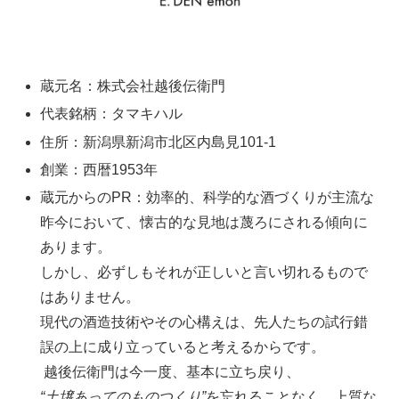
蔵元名：株式会社越後伝衛門
代表銘柄：タマキハル
住所：新潟県新潟市北区内島見101-1
創業：西暦1953年
蔵元からのPR：効率的、科学的な酒づくりが主流な
昨今において、懐古的な見地は蔑ろにされる傾向に
あります。
しかし、必ずしもそれが正しいと言い切れるもので
はありません。
現代の酒造技術やその心構えは、先人たちの試行錯
誤の上に成り立っていると考えるからです。
越後伝衛門は今一度、基本に立ち戻り、
“土壌あってのものつくり”
を忘れることなく、上質な