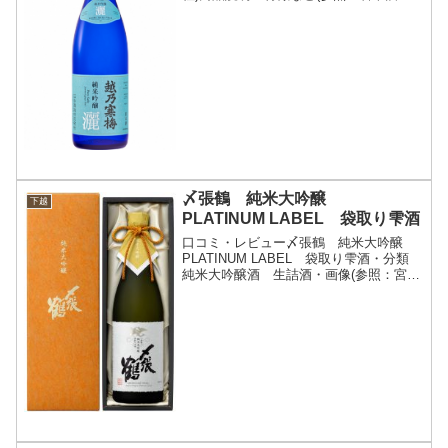
株式会社)詳細(クリックで開閉)精米歩合
55%に磨いた五百万石と山田錦を使用。
越乃寒梅らしい上品さ、キレの良さは、
長年使い続け、...
〆張鶴 純米大吟醸
下越
PLATINUM LABEL 袋取り雫酒
口コミ・レビュー〆張鶴 純米大吟醸
PLATINUM LABEL 袋取り雫酒・分類
純米大吟醸酒 生詰酒・画像(参照：宮尾
酒造株式会社)商品説明・特徴など(参
照：宮尾酒造株式会社)詳細(クリックで
開閉)宮尾酒造の純米大吟醸造りへの取り
組み弊...