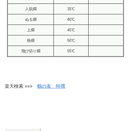
人肌燗
35℃
ぬる燗
40℃
上燗
45℃
熱燗
50℃
飛び切り燗
55℃
楽天検索 »»»
鶴の友 特撰