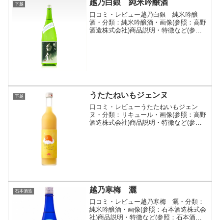
越乃白銀 純米吟醸酒
下越
口コミ・レビュー越乃白銀 純米吟醸
酒・分類：純米吟醸酒・画像(参照：高野
酒造株式会社)商品説明・特徴など(参
照：高野酒造株式会社)詳細(クリックで
開閉)「純米吟醸酒を晩酌で飲めた
ら…。」というお客様の声にお応えして
誕生した飲み飽きしない純米...
うたたねいもジェンヌ
下越
口コミ・レビューうたたねいもジェン
ヌ・分類：リキュール・画像(参照：高野
酒造株式会社)商品説明・特徴など(参
照：高野酒造株式会社)詳細(クリックで
開閉)「いもジェンヌ」といえば、その名
の通りしっとりとした食感と、ねっとり
とした高い糖度が特徴...
越乃寒梅 灑
石本酒造
口コミ・レビュー越乃寒梅 灑・分類：
純米吟醸酒・画像(参照：石本酒造株式会
社)商品説明・特徴など(参照：石本酒造