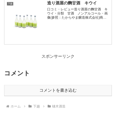
造り酒屋の麴甘酒 キウイ
下越
口コミ・レビュー造り酒屋の麴甘酒 キ
ウイ・分類 甘酒 ノンアルコール・画
像(参照：たからやま醸造株式会社)商品
説明・特徴など(参照：たからやま醸造株
式会社)詳細(クリックで開閉)宝山酒造の
甘酒とは昔から愛されている本来の甘酒
は天然の井戸水と...
スポンサーリンク
コメント
コメントを書き込む
ホーム
下越
樋木酒造