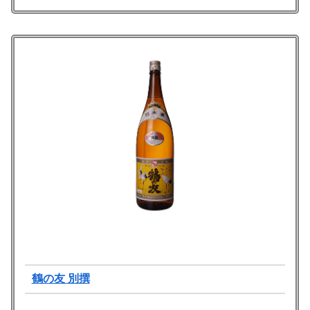
鶴の友 別撰