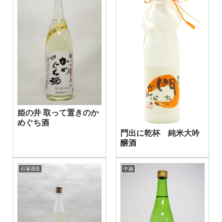
姫の井 取って置きのか
めぐち酒
門出に乾杯 純米大吟
醸酒
石塚酒造
中越