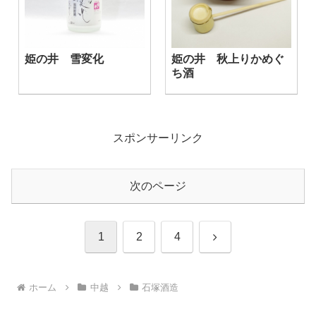
姫の井 雪変化
姫の井 秋上りかめぐ
ち酒
スポンサーリンク
次のページ
次
1
2
4
へ
ホーム
中越
石塚酒造