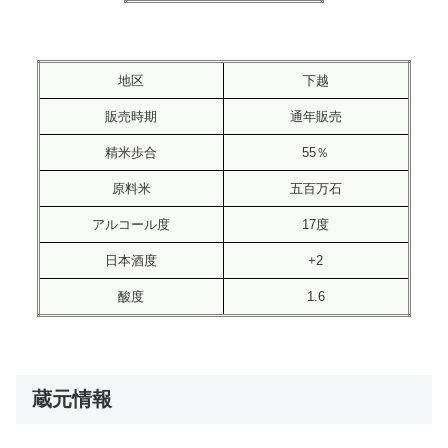
地区
下越
販売時期
通年販売
精米歩合
55％
原料米
五百万石
アルコール度
17度
日本酒度
+2
酸度
1.6
蔵元情報