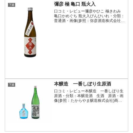
彌彦 極 亀口 瓶火入
下越
口コミ・レビュー彌彦やひこ 極きわみ
亀口かめぐち 瓶火入びんひいれ・分類：
普通酒・画像(参照：弥彦酒造株式会社)
商品説明・特徴など(参照：弥彦酒造株式
会社)クリックで開閉3月上旬にしぼった
極をしぼっている最中に亀口から直詰め
し、すぐさま瓶...
本醸造 一番しぼり生原酒
下越
口コミ・レビュー本醸造 一番しぼり生
原酒・分類：本醸造酒 生酒 原酒・画
像(参照：たからやま醸造株式会社)商品
説明・特徴など(参照：たからやま醸造株
式会社)詳細(クリックで開閉)3日間にも及
ぶ仕込みが終わりようやく搾られた第一
号です。爽やか...