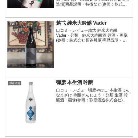
造場)商品説明・特徴など(参照：株式会
社越後酒造場)詳細(クリックで開閉)純米
酒独特の濃醇な中に「まろやかさ」と
「きめ細やかさ」を兼ね備えた 口あたり
越弌 純米大吟醸 Vader
抜群の自信作で...
下越
口コミ・レビュー越弌 純米大吟醸
Vader・分類 純米大吟醸酒 原酒・画像
(参照：株式会社長谷川屋)商品説明・特
徴など(参照：株式会社越後鶴亀)詳細(ク
リックで開閉)越弌（こしいち）は、越後
鶴亀が展開する販売店限定流通商品。杜
氏の横田伸幸...
彌彦 本生酒 吟醸
弥彦酒造
口コミ・レビュー彌彦やひこ 本生酒ほん
なまざけ 吟醸ぎんじょう・分類 生酒 吟
醸酒・画像(参照：弥彦酒造株式会社)商
品説明・特徴など(参照：弥彦酒造株式会
社)クリックで開閉生酒ならではのフレッ
シュな爽快感が魅力の低アルコール酒で
す。弥彦酒造...