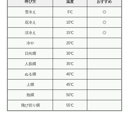
呼び方
温度
おすすめ
雪冷え
5℃
◎
花冷え
10℃
◎
涼冷え
15℃
◎
冷や
20℃
日向燗
30℃
人肌燗
35℃
ぬる燗
40℃
上燗
45℃
熱燗
50℃
飛び切り燗
55℃