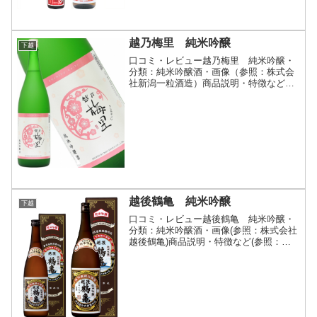
の蔵には最高規格の...
越乃梅里 純米吟醸
下越
口コミ・レビュー越乃梅里 純米吟醸・
分類：純米吟醸酒・画像（参照：株式会
社新潟一粒酒造）商品説明・特徴など
（参照：株式会社新潟一粒酒造）詳細(ク
リックで開閉)洋ナシのような爽やかな香
りと辛口の鋭さが絶妙にマッチ。大吟醸
クラスの品質を日常的に...
越後鶴亀 純米吟醸
下越
口コミ・レビュー越後鶴亀 純米吟醸・
分類：純米吟醸酒・画像(参照：株式会社
越後鶴亀)商品説明・特徴など(参照：株
式会社越後鶴亀)詳細(クリックで開閉)爽
やかな酸とコク新潟県産の吟醸酵母を使
用しています。果物のような香り、メリ
ハリのある酸、の...