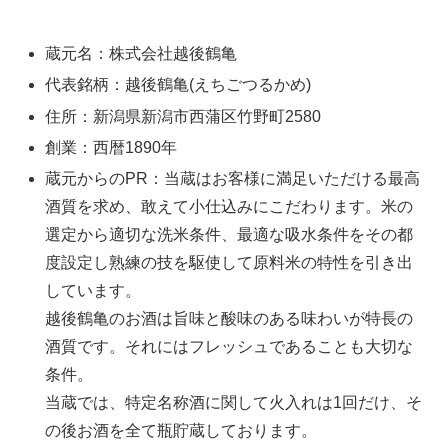
蔵元名：株式会社越後鶴亀
代表銘柄：越後鶴亀(えちごつるかめ)
住所：新潟県新潟市西蒲区竹野町2580
創業：西暦1890年
蔵元からのPR：当蔵はお客様に満足いただける最高
酒質を求め、敢えて小仕込みにこだわります。米の
選定から適切な洗米条件、最適な吸水条件をその都
度設定し熟練の技を駆使して原料米の特性を引き出
しています。
越後鶴亀のお酒は旨味と酸味のある味わいが特長の
酒質です。それにはフレッシュであることも大切な
条件。
当蔵では、特定名称酒に関して火入れは1回だけ、そ
の後お酒を全て瓶貯蔵しております。