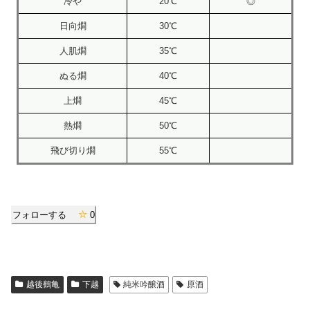
冷や
20℃
◎
日向燗
30℃
人肌燗
35℃
ぬる燗
40℃
上燗
45℃
熱燗
50℃
飛び切り燗
55℃
フォローする
0
越後鶴亀
下越
純米吟醸酒
原酒