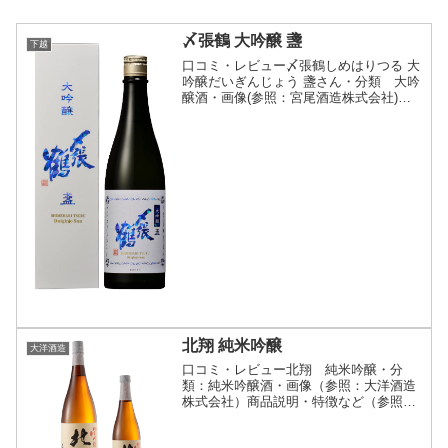
〆張鶴 大吟醸 盞
下越
口コミ・レビュー〆張鶴しめはりつる 大
吟醸だいぎんじょう 盞さん・分類 大吟
醸酒・画像(参照：宮尾酒造株式会社)商
品説明・特徴など(参照：宮尾酒造株式会
社)詳細(クリックで開閉)上質な山田錦を
自社精米工場にて丁寧に磨き、洗米や浸
漬(吸水)な...
北翔 純米吟醸
大洋酒造
口コミ・レビュー北翔 純米吟醸・分
類：純米吟醸酒・画像（参照：大洋酒造
株式会社）商品説明・特徴など（参照：
大洋酒造株式会社）詳細(クリックで開
閉)淡麗なだけではなく、適度な米の旨味