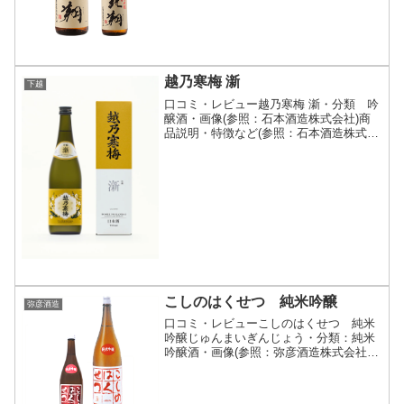
と純米造りの酸味との調和がとれていま
す。香りは控えめですので...
越乃寒梅 澵
下越
口コミ・レビュー越乃寒梅 澵・分類 吟
醸酒・画像(参照：石本酒造株式会社)商
品説明・特徴など(参照：石本酒造株式会
社)詳細(クリックで開閉)新しい時代の、
新しい定番。地元新潟県産の五百万石を
柱に、兵庫県三木市志染町産の山田錦を
使用。雑味の無...
こしのはくせつ 純米吟醸
弥彦酒造
口コミ・レビューこしのはくせつ 純米
吟醸じゅんまいぎんじょう・分類：純米
吟醸酒・画像(参照：弥彦酒造株式会社)
商品説明・特徴など(参照：新潟の地酒
山善酒店)クリックで開閉本来なら純米大
吟醸酒として販売できるお酒ですが、こ