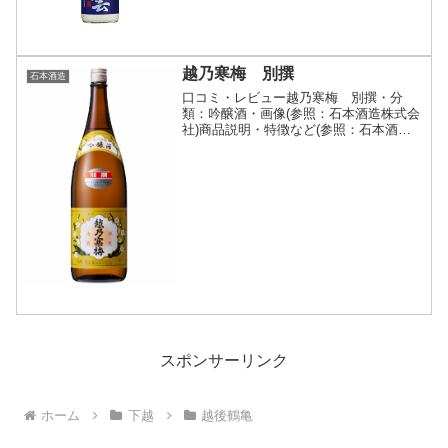
引き及び加熱処理を一切していない純米
大吟醸酒。しぼりたての...
越乃寒梅 別撰
石本酒造
口コミ・レビュー越乃寒梅 別撰・分
類：吟醸酒・画像(参照：石本酒造株式会
社)商品説明・特徴など(参照：石本酒造
株式会社)詳細(クリックで開閉)香り・味
ともに軽やかな特徴を持つ酵母と、酒造
好適米のみで醸される、軽快でスッキリ
した味が特徴です。...
スポンサーリンク
ホーム
下越
越後鶴亀