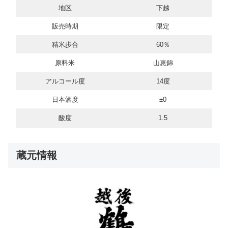
地区
下越
販売時期
限定
精米歩合
60％
原料米
山恵錦
アルコール度
14度
日本酒度
±0
酸度
1.5
蔵元情報