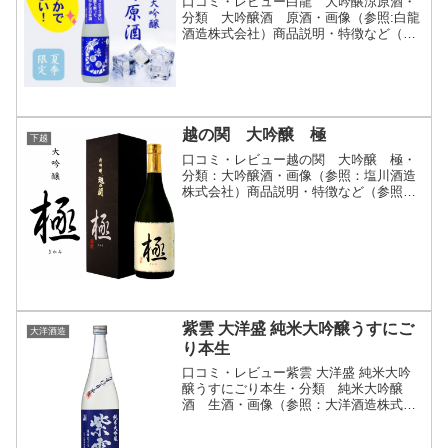
口コミ・レビュー白龍 大吟醸涼原酒・
分類 大吟醸酒 原酒・画像（参照:白龍
酒造株式会社）商品説明・特徴など（参
照:白龍酒造株式会社）詳細(クリックで
開閉)夏の暑い時期に爽やかに飲んでいた
だける夏専用の限定酒です。酒米には新
潟県産米を100％...
越の関 大吟醸 極
下越
口コミ・レビュー越の関 大吟醸 極・
分類：大吟醸酒・画像（参照：塩川酒造
株式会社）商品説明・特徴など（参照：
塩川酒造株式会社）詳細(クリックで開
閉)酒造好適米｢山田錦｣を100％使用、4割
まで精白しました。口に含むと、控えめ
ではありますが気...
紫雲 大洋盛 純米大吟醸うすにご
大洋酒造
り本生
口コミ・レビュー紫雲 大洋盛 純米大吟
醸うすにごり本生・分類 純米大吟醸
酒 生酒・画像（参照：大洋酒造株式会
社）商品説明・特徴など（参照：大洋酒
造株式会社）詳細(クリックで開閉)おり