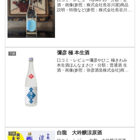
酒・画像(参照：株式会社長谷川屋)商品
説明・特徴など(参照：株式会社長谷川
屋)詳細(クリックで開閉)特約店限定銘柄
の「菱湖」は、峰乃白梅が新しい杜氏を
迎え入れ、近年立ち上がったブランド。
芳醇で味わい...
彌彦 極 本生酒
下越
口コミ・レビュー彌彦やひこ 極きわみ
本生酒ほんなまさけ・分類：普通酒 生
酒・画像(参照：弥彦酒造株式会社)商品
説明・特徴など(参照：弥彦酒造株式会
社)クリックで開閉「彌彦 極 本生」は、
大変ご好評をいただいております「彌彦
極」の本生酒で...
白龍 大吟醸涼原酒
下越