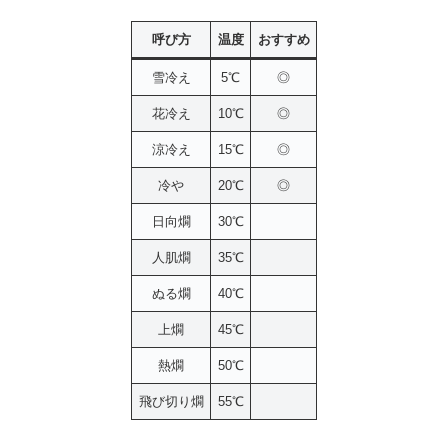
呼び方
温度
おすすめ
雪冷え
5℃
◎
花冷え
10℃
◎
涼冷え
15℃
◎
冷や
20℃
◎
日向燗
30℃
人肌燗
35℃
ぬる燗
40℃
上燗
45℃
熱燗
50℃
飛び切り燗
55℃