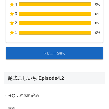
4
0%
3
0%
2
0%
1
0%
レビューを書く
越弌こしいち Episode4.2
・分類：純米吟醸酒