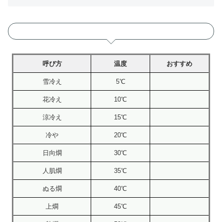
呼び方
温度
おすすめ
雪冷え
5℃
花冷え
10℃
涼冷え
15℃
冷や
20℃
日向燗
30℃
人肌燗
35℃
ぬる燗
40℃
上燗
45℃