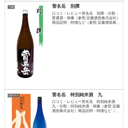
菅名岳 別撰
下越
口コミ・レビュー菅名岳 別撰・分類：
普通酒・画像（参照:近藤酒造株式会社）
商品説明・特徴など（参照:近藤酒造株式
会社）詳細(クリックで開閉)新潟県五泉
市の東方にブナ林群生する山、菅名岳が
ある。その中腹から湧き出る「どっぱら
清水」を寒の入りか...
菅名岳 特別純米酒 九
近藤酒造
口コミ・レビュー菅名岳 特別純米酒
九・分類：特別純米酒・画像（参照:近藤
酒造株式会社）商品説明・特徴など（参
照:近藤酒造株式会社）詳細(クリックで
開閉)純米酒は原材料の「米と水」が大き
な要素を占めるお酒です。米は地元五泉