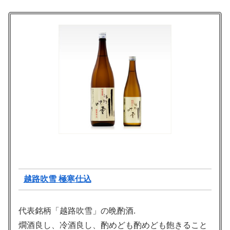
越路吹雪 極寒仕込
代表銘柄「越路吹雪」の晩酌酒.
燗酒良し、冷酒良し、酌めども酌めども飽きること