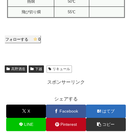
熱燗
50℃
飛び切り燗
55℃
フォローする
0
高野酒造
下越
リキュール
スポンサーリンク
シェアする
X
Facebook
はてブ
LINE
Pinterest
コピー