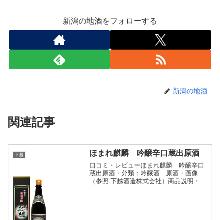
新潟の地酒をフォローする
新潟の地酒
関連記事
ほまれ麒麟 吟醸辛口蔵出原酒
下越
口コミ・レビューほまれ麒麟 吟醸辛口
蔵出原酒・分類：吟醸酒 原酒・画像
（参照:下越酒造株式会社）商品説明・特
徴など（参照:下越酒造株式会社）詳細
(クリックで開閉)蔵元でしか味わえない
本来の美味しさを原酒のままビン詰・出
荷。伝統の寒造りで醸し...