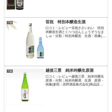
笹祝 特別本醸造生酒
下越
口コミ・レビュー笹祝ささいわい 特別
本醸造生酒とくべつほんじょうぞうなま
しゅ・分類：特別本醸造 生酒・画像(参
照：笹祝酒造株式会社)商品説明・特徴な
ど(参照：笹祝酒造株式会社)クリックで
開閉爽やかな味わいのお酒。フレッシュ
な味､香り、旨味を...
越後三景 純米吟醸生原酒
下越
口コミ・レビュー越後三景 純米吟醸生
原酒・分類：純米吟醸酒 生酒 原酒・
画像(参照：高野酒造株式会社)商品説
明・特徴など(参照：高野酒造株式会社)
詳細(クリックで開閉)新潟県産米を100％
使用し、自社開発オリジナル酵母で仕込
みました。原料、...