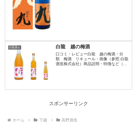
産の酒米「越淡麗」...
白龍 越の梅酒
白龍酒造
口コミ・レビュー白龍 越の梅酒・分
類 梅酒 リキュール・画像（参照:白龍
酒造株式会社）商品説明・特徴など（参
照:白龍酒造株式会社）詳細(クリックで
開閉)「越の梅酒」 は、原材料を吟味し
て、こだわりを持って造っている、日本
酒の蔵元ならではの純...
スポンサーリンク
ホーム
下越
高野酒造