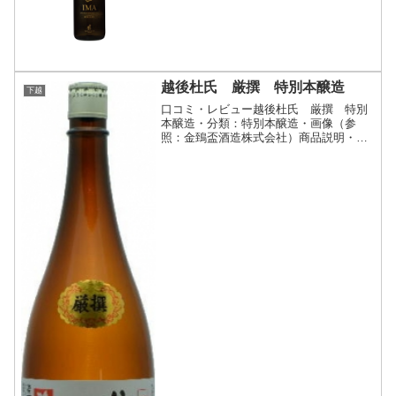
本酒、その名も｢IMA 牡蠣のための日本
酒｣を2...
越後杜氏 厳撰 特別本醸造
下越
口コミ・レビュー越後杜氏 厳撰 特別
本醸造・分類：特別本醸造・画像（参
照：金鵄盃酒造株式会社）商品説明・特
徴など（参照：金鵄盃酒造株式会社）詳
細(クリックで開閉)原料米は地元農家の
栽培する上質な「五百万石」「こしいぶ
き」。仕込み水は蔵井戸か...