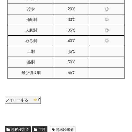
冷や
20℃
◎
日向燗
30℃
◎
人肌燗
35℃
◎
ぬる燗
40℃
◎
上燗
45℃
熱燗
50℃
飛び切り燗
55℃
フォローする
0
越後桜酒造
下越
純米吟醸酒