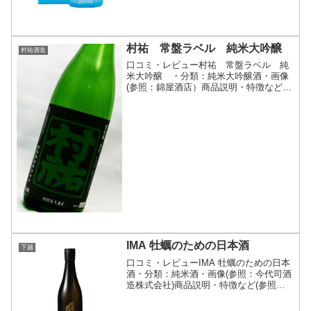
村祐 常盤ラベル 純米大吟醸
村祐酒造
口コミ・レビュー村祐 常盤ラベル 純
米大吟醸 ・分類：純米大吟醸酒・画像
(参照：錦屋酒店）商品説明・特徴など
（参照：錦屋酒店）詳細(クリックで開
閉)純米大吟醸規格、甘口のお酒です。錦
屋酒店スペック表地区下越販売時期通年
販売精米歩合非公開原料...
IMA 牡蠣のための日本酒
下越
口コミ・レビューIMA 牡蠣のための日本
酒・分類：純米酒・画像(参照：今代司酒
造株式会社)商品説明・特徴など(参照：
今代司酒造株式会社)詳細(クリックで開
閉)牡蠣に合わせて飲んでいただきたい日