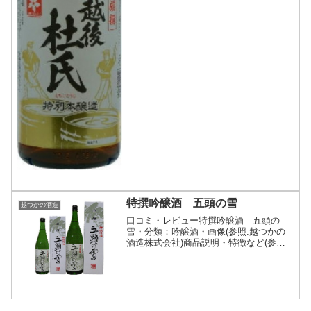
特撰吟醸酒 五頭の雪
越つかの酒造
口コミ・レビュー特撰吟醸酒 五頭の
雪・分類：吟醸酒・画像(参照:越つかの
酒造株式会社)商品説明・特徴など(参照:
越つかの酒造株式会社)詳細(クリックで
開閉)五頭連峰の力強さをイメージし、香
りより 幅のある味わいが感じられる吟醸
酒。越つかの酒...