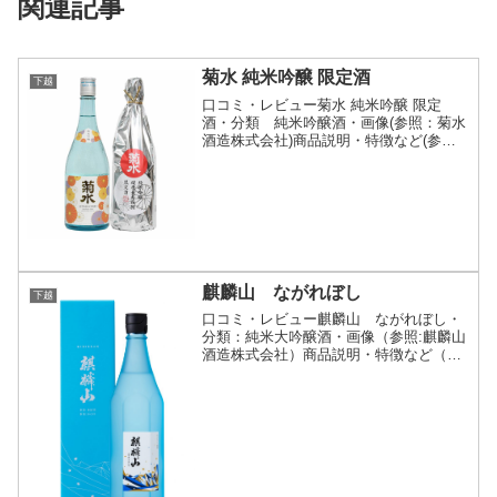
関連記事
菊水 純米吟醸 限定酒
下越
口コミ・レビュー菊水 純米吟醸 限定
酒・分類 純米吟醸酒・画像(参照：菊水
酒造株式会社)商品説明・特徴など(参
照：菊水酒造株式会社)詳細(クリックで
開閉)健康と長寿を願う酒菊水酒造の酒銘
「菊水」は、能楽『菊慈童』で不老長寿
をもたらすとされた...
麒麟山 ながれぼし
下越
口コミ・レビュー麒麟山 ながれぼし・
分類：純米大吟醸酒・画像（参照:麒麟山
酒造株式会社）商品説明・特徴など（参
照:麒麟山酒造株式会社）詳細(クリック
で開閉)遥かなる夜空を翔ける流れ星。鮮
やかな口当たりとどこまでもひろがる透
明感。軽く冷やして...