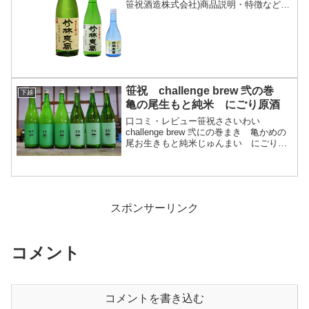
笹祝酒造株式会社)商品説明・特徴など
(参照：笹祝酒造株式会社)クリックで開
閉伝説の酒米｢亀の尾｣と新潟産｢雪の精｣
で醸した特別本醸造｡爽やかな飲みロ、す
っきりとしたま...
笹祝 challenge brew 弐の巻
下越
亀の尾生もと純米 にごり原酒
口コミ・レビュー笹祝ささいわい
challenge brew 弐にの巻まき 亀かめの
尾お生きもと純米じゅんまい にごり原
酒げんしゅ・分類：純米酒 にごり酒
原酒・画像(参照：笹祝酒造株式会社)商
品説明・特徴など(参照：笹祝酒造株式会
社)クリ...
スポンサーリンク
コメント
コメントを書き込む