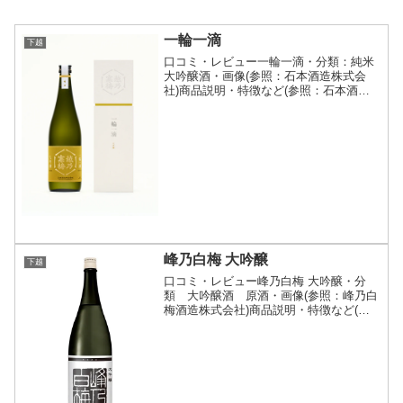
一輪一滴
下越
口コミ・レビュー一輪一滴・分類：純米
大吟醸酒・画像(参照：石本酒造株式会
社)商品説明・特徴など(参照：石本酒造
株式会社)詳細(クリックで開閉)揺るぎな
き、志の象徴。BY（Brewery Year：醸造
年度）が記載されているように、石本酒
造の...
峰乃白梅 大吟醸
下越
口コミ・レビュー峰乃白梅 大吟醸・分
類 大吟醸酒 原酒・画像(参照：峰乃白
梅酒造株式会社)商品説明・特徴など(参
照：峰乃白梅酒造株式会社)詳細(クリッ
クで開閉)兵庫県産山田錦を35%まで磨い
た大吟醸原酒。馥郁たる味わいと切れの
良さをお楽しみ...