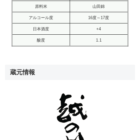
原料米
山田錦
アルコール度
16度～17度
日本酒度
+4
酸度
1.1
蔵元情報