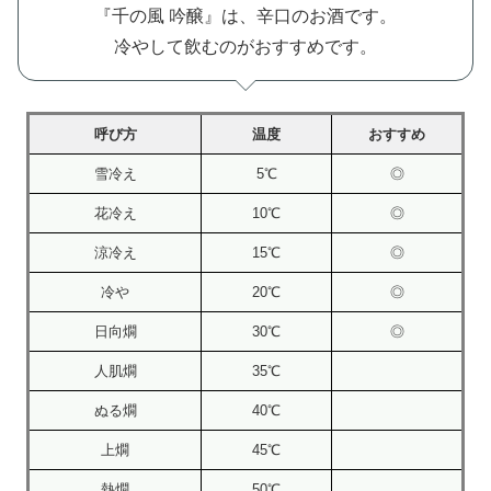
『千の風 吟醸』は、辛口のお酒です。
冷やして飲むのがおすすめです。
呼び方
温度
おすすめ
雪冷え
5℃
◎
花冷え
10℃
◎
涼冷え
15℃
◎
冷や
20℃
◎
日向燗
30℃
◎
人肌燗
35℃
ぬる燗
40℃
上燗
45℃
熱燗
50℃