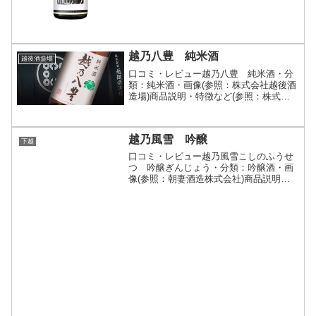
越乃八豊 純米酒
越後酒造場
口コミ・レビュー越乃八豊 純米酒・分
類：純米酒・画像(参照：株式会社越後酒
造場)商品説明・特徴など(参照：株式会
社越後酒造場)詳細(クリックで開閉)純米
酒独特の濃醇な中に「まろやかさ」と
「きめ細やかさ」を兼ね備えた 口あたり
越乃風雪 吟醸
抜群の自信作で...
下越
口コミ・レビュー越乃風雪こしのふうせ
つ 吟醸ぎんじょう・分類：吟醸酒・画
像(参照：朝妻酒造株式会社)商品説明・
特徴など(参照：朝妻酒造株式会社)クリ
ックで開閉穏やかな香りとコク・旨味を
感じるリーズナブルな吟醸酒。毎日の晩
酌、また食中酒として...