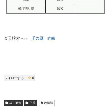
飛び切り燗
55℃
楽天検索 »»»
千の風 吟醸
フォローする
0
塩川酒造
下越
吟醸酒