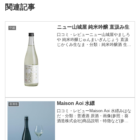
関連記事
ニュー山城屋 純米吟醸 直汲み生
中越
口コミ・レビューニュー山城屋やましろ
や 純米吟醸じゅんまいぎんじょう 直汲
じかくみ生なま・分類：純米吟醸酒 生
酒・画像(参照：株式会社酒商山田)商品
説明・特徴など(参照：株式会社酒商山
田)クリックで開閉越銘醸の特約店限定ブ
ランドである「山城...
Maison Aoi 水縹
葵酒造
口コミ・レビューMaison Aoi 水縹みはな
だ・分類：普通酒 原酒・画像(参照：葵
酒造株式会社)商品説明・特徴など(参
照：葵酒造株式会社)クリックで開閉和の
色と味わいを重ね合わせる「Color」シリ
ーズ。水そのものの透明感や清潔感を想