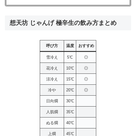
想天坊 じゃんげ 極辛生の飲み方まとめ
呼び方
温度
おすすめ
雪冷え
5℃
◎
花冷え
10℃
◎
涼冷え
15℃
◎
冷や
20℃
◎
日向燗
30℃
人肌燗
35℃
ぬる燗
40℃
上燗
45℃