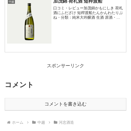
加茂錦 荷札酒 短稈渡船
中越
口コミ・レビュー加茂錦かもにしき 荷札
酒にふだざけ 短稈渡船たんかんわたりぶ
ね・分類：純米大吟醸酒 生酒 原酒・画
像(参照：加茂錦酒造株式会社)商品説
明・特徴など(参照：加茂錦酒造株式会
社)クリックで開閉稀少米「短稈渡船」は
山内孝明氏(銘酒...
スポンサーリンク
コメント
コメントを書き込む
ホーム
中越
河忠酒造