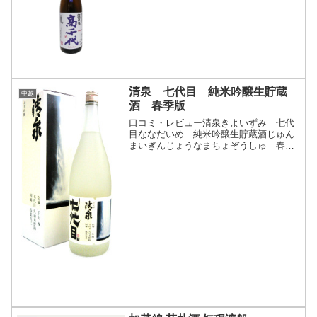
どや)商品説明・特徴など(参照：株式会
社酒のかどや)クリックで開閉高千代(漢
字ラベル)創業以来、このお酒を通じて...
清泉 七代目 純米吟醸生貯蔵
中越
酒 春季版
口コミ・レビュー清泉きよいずみ 七代
目ななだいめ 純米吟醸生貯蔵酒じゅん
まいぎんじょうなまちょぞうしゅ 春季
版しゅんきばん・分類：純米吟醸酒 生
貯蔵酒・画像(参照：地酒屋サンマート)
商品説明・特徴など(参照：魚沼の里 芳
屋)クリックで開閉酒...