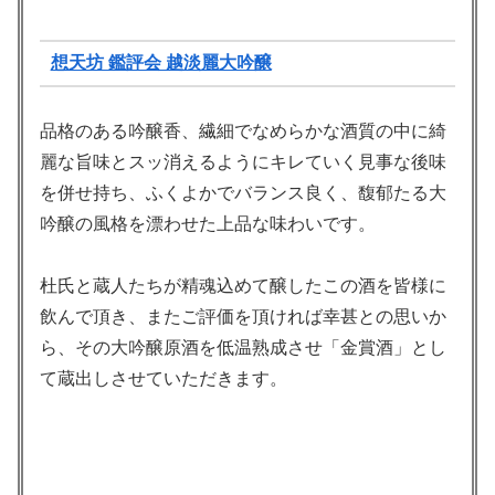
想天坊 鑑評会 越淡麗大吟醸
品格のある吟醸香、繊細でなめらかな酒質の中に綺
麗な旨味とスッ消えるようにキレていく見事な後味
を併せ持ち、ふくよかでバランス良く、馥郁たる大
吟醸の風格を漂わせた上品な味わいです。
杜氏と蔵人たちが精魂込めて醸したこの酒を皆様に
飲んで頂き、またご評価を頂ければ幸甚との思いか
ら、その大吟醸原酒を低温熟成させ「金賞酒」とし
て蔵出しさせていただきます。