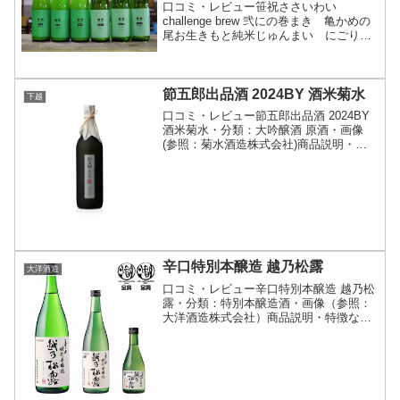
口コミ・レビュー笹祝ささいわい
challenge brew 弐にの巻まき 亀かめの
尾お生きもと純米じゅんまい にごり原
酒げんしゅ・分類：純米酒 にごり酒
原酒・画像(参照：笹祝酒造株式会社)商
品説明・特徴など(参照：笹祝酒造株式会
社)クリ...
節五郎出品酒 2024BY 酒米菊水
下越
口コミ・レビュー節五郎出品酒 2024BY
酒米菊水・分類：大吟醸酒 原酒・画像
(参照：菊水酒造株式会社)商品説明・特
徴など(参照：菊水酒造株式会社)詳細(ク
リックで開閉)酒米菊水フルーティで軽快
な香り。コク・甘み・うま味がしっかり
感じられ...
辛口特別本醸造 越乃松露
大洋酒造
口コミ・レビュー辛口特別本醸造 越乃松
露・分類：特別本醸造酒・画像（参照：
大洋酒造株式会社）商品説明・特徴など
（参照：大洋酒造株式会社）詳細(クリッ
クで開閉)吟醸酒用の酵母である新潟吟醸
９号と厳選した原料を使用。銘柄は当蔵
の前身にあたる蔵元...