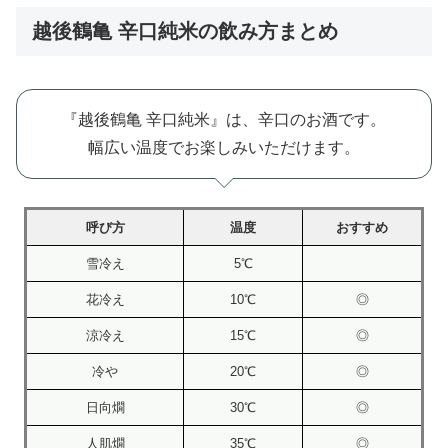
越後鶴亀 辛口純米の飲み方まとめ
『越後鶴亀 辛口純米』は、辛口のお酒です。
幅広い温度でお楽しみいただけます。
呼び方
温度
おすすめ
雪冷え
5℃
花冷え
10℃
◎
涼冷え
15℃
◎
冷や
20℃
◎
日向燗
30℃
◎
人肌燗
35℃
◎