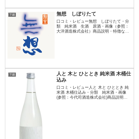
無想 しぼりたて
下越
口コミ・レビュー無想 しぼりたて・分
類 純米酒 生酒 原酒・画像（参照：
大洋酒造株式会社）商品説明・特徴など
（参照：大洋酒造株式会社）詳細(クリッ
クで開閉)無想の意味は無限の想い…。愚
生、無想が誕生する以前から己との葛藤
を続けていました。繰...
人と 木と ひととき 純米酒 木桶仕
下越
込み
口コミ・レビュー人と 木と ひととき 純
米酒 木桶仕込み・分類 純米酒・画像
(参照：今代司酒造株式会社)商品説明・
特徴など(参照：今代司酒造株式会社)詳
細(クリックで開閉)盃を傾けながらリラ
ックスした「ひととき」を過ごし、心も
体も「休」んで...