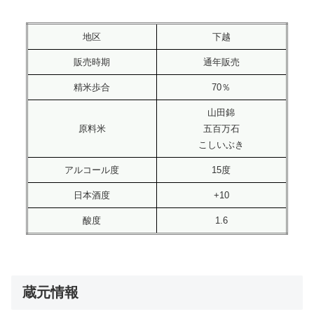
地区
下越
販売時期
通年販売
精米歩合
70％
山田錦
原料米
五百万石
こしいぶき
アルコール度
15度
日本酒度
+10
酸度
1.6
蔵元情報