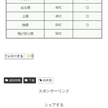
ぬる燗
40℃
◎
上燗
45℃
◎
熱燗
50℃
◎
飛び切り燗
55℃
フォローする
0
越後鶴亀
下越
純米酒
スポンサーリンク
シェアする