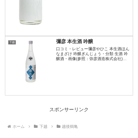
彌彦 本生酒 吟醸
下越
口コミ・レビュー彌彦やひこ 本生酒ほん
なまざけ 吟醸ぎんじょう・分類 生酒 吟
醸酒・画像(参照：弥彦酒造株式会社)商
品説明・特徴など(参照：弥彦酒造株式会
社)クリックで開閉生酒ならではのフレッ
シュな爽快感が魅力の低アルコール酒で
す。弥彦酒造...
スポンサーリンク
ホーム
下越
越後鶴亀