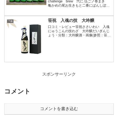
challenge brew 弐に.伍ごノ巻まき
亀かめの尾お生きもと二番にばんしぼり
純米じゅんまい・分類：純米酒 原酒・
画像(参照：笹祝酒造株式会社)商品説
明・特徴など(参照：笹祝酒造株式会社)
笹祝 入魂の技 大吟醸
下越
クリックで開...
口コミ・レビュー笹祝ささいわい 入魂
にゅうこんの技わざ 大吟醸だいぎんじ
ょう・分類：大吟醸酒・画像(参照：笹祝
酒造株式会社)商品説明・特徴など(参
照：笹祝酒造株式会社)クリックで開閉山
田錦｣と「越淡麗」を芯まで磨き､酒の精
華を求めて醸された...
スポンサーリンク
コメント
コメントを書き込む