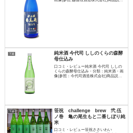
明・特徴など(参照:越後桜酒造株式会社)
詳細(クリックで開閉)酒米の王様 山田錦
を50％まで削り丹精込めてつくりまし
た。フルーティ...
純米酒 今代司 ししのくらの森酵
下越
母仕込み
口コミ・レビュー純米酒 今代司 ししの
くらの森酵母仕込み・分類：純米酒・画
像(参照：今代司酒造株式会社)商品説
明・特徴など(参照：今代司酒造株式会
社)詳細(クリックで開閉)新潟県胎内市(た
いないし)にキャンパスを構える新潟食料
農業大学が開発...
笹祝 challenge brew 弐.伍
下越
ノ巻 亀の尾生もと二番しぼり純
米
口コミ・レビュー笹祝ささいわい