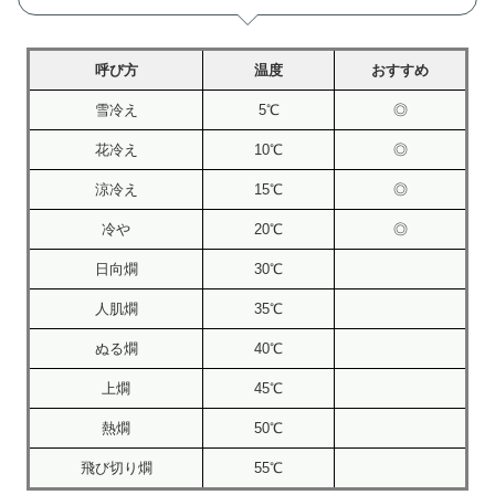
呼び方
温度
おすすめ
雪冷え
5℃
◎
花冷え
10℃
◎
涼冷え
15℃
◎
冷や
20℃
◎
日向燗
30℃
人肌燗
35℃
ぬる燗
40℃
上燗
45℃
熱燗
50℃
飛び切り燗
55℃