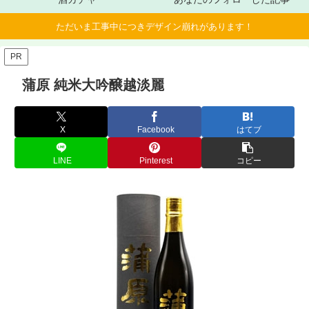
ただいま工事中につきデザイン崩れがあります！
PR
蒲原 純米大吟醸越淡麗
X
Facebook
はてブ
LINE
Pinterest
コピー