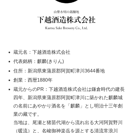
蔵元名：下越酒造株式会社
代表銘柄：麒麟(きりん)
住所：新潟県東蒲原郡阿賀町津川3644番地
創業：西暦1880年
蔵元からのPR：下越酒造株式会社は鎌倉時代の建長
四年、新潟県東蒲原郡阿賀町津川に築かれた麒麟城
の名前にあやかり酒名を「麒麟」とし明治十三年創
業の藏です。
当地は、尾瀬と猪苗代湖から流れ出る大河阿賀野川
（暖流）と、名峻御神楽岳を源とする清流常浪川