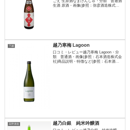
ごえ 生原酒なまげんしゅ・分類 普通酒
生酒 原酒・画像(参照：弥彦酒造株式会
社)商品説明・特徴など(参照：弥彦酒造
株式会社)クリックで開閉12月にしぼりた
ての新酒が発売となります。冬限定のピ
チピチフレ...
越乃寒梅 Lagoon
下越
口コミ・レビュー越乃寒梅 Lagoon・分
類 普通酒・画像(参照：石本酒造株式会
社)商品説明・特徴など(参照：石本酒造
株式会社)詳細(クリックで開閉)越乃寒梅
の持つ透明感、キレはそのままにアルコ
ール度数高めの力強く、濃厚な味わいを
お楽しみい...
越乃白銀 純米吟醸酒
高野酒造