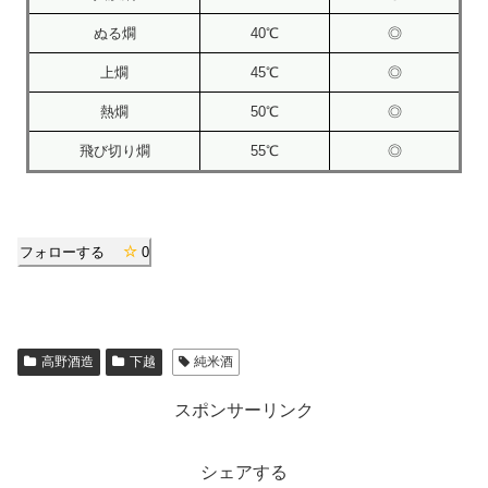
ぬる燗
40℃
◎
上燗
45℃
◎
熱燗
50℃
◎
飛び切り燗
55℃
◎
フォローする
0
高野酒造
下越
純米酒
スポンサーリンク
シェアする