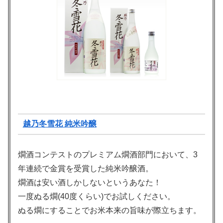
越乃冬雪花 純米吟醸
燗酒コンテストのプレミアム燗酒部門において、3
年連続で金賞を受賞した純米吟醸酒。
燗酒は安い酒しかしないというあなた！
一度ぬる燗(40度くらい)でお試しください。
ぬる燗にすることでお米本来の旨味が際立ちます。