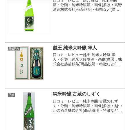
口コミ・レビュー越乃白銀 純米吟醸
酒・分類：純米吟醸酒・画像(参照：高野
酒造株式会社)商品説明・特徴など(参
照：高野酒造株式会社)詳細(クリックで
開閉)「純米吟醸酒を晩酌で飲めた
ら…。」というお客様の声にお応えして
誕生した飲み飽きしない純米...
越王 純米大吟醸 隼人
越後鶴亀
口コミ・レビュー越王 純米大吟醸 隼
人・分類 純米大吟醸酒・画像(参照：株
式会社越後鶴亀)商品説明・特徴など(参
照：株式会社越後鶴亀)詳細(クリックで
開閉)当蔵最高峰ブランド「越王」口に含
んだ瞬間の華やかで芳醇な香り酒造好適
米の王とも呼ばれ...
純米吟醸 古蔵のしずく
下越
口コミ・レビュー純米吟醸 古蔵のしず
く・分類：純米吟醸酒・画像(参照：越つ
かの酒造株式会社)商品説明・特徴など
(参照：越つかの酒造株式会社)詳細(クリ
ックで開閉)古蔵のしずくは、米の旨さを
味わえる、淡麗辛口のキレと辛さが特徴
の純米吟醸です。...