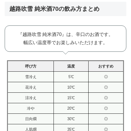
越路吹雪 純米酒70の飲み方まとめ
『越路吹雪 純米酒70』は、辛口のお酒です。
幅広い温度帯でお楽しみいただけます。
呼び方
温度
おすすめ
雪冷え
5℃
◎
花冷え
10℃
◎
涼冷え
15℃
◎
冷や
20℃
◎
日向燗
30℃
◎
人肌燗
35℃
◎