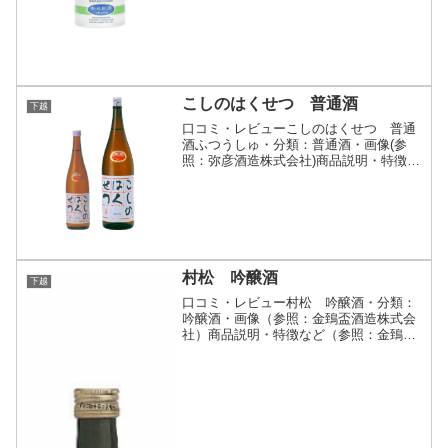
株式会社)商品説明・特徴など(参照：菊
水酒造株式会社)詳細(クリックで開閉)今
年収穫したばかりの新潟県産米使用。吟
醸仕込みの生原酒...
こしのはくせつ 普通酒
下越
口コミ・レビューこしのはくせつ 普通
酒ふつうしゅ・分類：普通酒・画像(参
照：弥彦酒造株式会社)商品説明・特徴な
ど(参照：弥彦酒造株式会社)クリックで
開閉飲み飽きしない軽快さと、冴えたキ
レ味が特徴の、弊社の基本となるお酒で
す。弥彦酒造株式会社...
村松 吟醸酒
下越
口コミ・レビュー村松 吟醸酒・分類：
吟醸酒・画像（参照：金鵄盃酒造株式会
社）商品説明・特徴など（参照：金鵄盃
酒造株式会社）詳細(クリックで開閉)江
戸時代文政年間より村松藩と共に酒造業
を営んできた金鵄盃酒造。この歴史を後
世に伝えるためこのお酒...