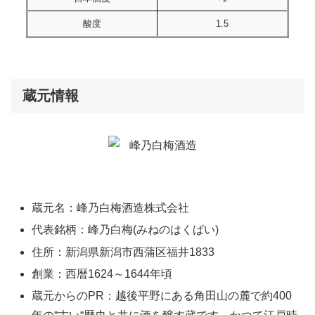
酸度
1.5
蔵元情報
蔵元名：峰乃白梅酒造株式会社
代表銘柄：峰乃白梅(みねのはくばい)
住所：新潟県新潟市西蒲区福井1833
創業：西暦1624～1644年頃
蔵元からのPR：越後平野にある角田山の麓で約400