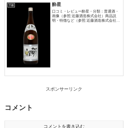
酔星
下越
口コミ・レビュー酔星・分類：普通酒・
画像（参照:近藤酒造株式会社）商品説
明・特徴など（参照:近藤酒造株式会社）
詳細(クリックで開閉)毎日の晩酌にぴっ
たりな一本です。伝統を尊び、あえて製
法を変えず造っています。淡麗ながら本
醸造より旨味やふくよ...
スポンサーリンク
コメント
コメントを書き込む