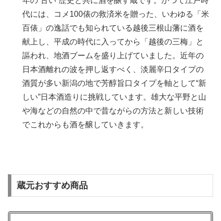
年の“古い“歴史と共に酒を醸す蔵です。かつて江戸時
代には、コメ100俵の救済米を贈った、いわゆる「米
百俵」の逸話でも知られている越後三根山藩に酒を
献上し、平成の時代に入ってから「越後の三梅」と
謳われ、地酒ブームを盛り上げていました。近年の
日本酒離れの波を押し返すべく、淡麗辛口タイプの
酒質が多い新潟の地で芳醇旨口タイプを軸として“新
しい”日本酒造りに挑戦しています。雄大な平野と山
や海などの自然の中で昔ながらの方法と新しい技術
でこれからも酒を醸していきます。
蔵元おすすめ商品