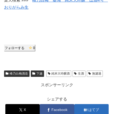
楽天検索 »»»
峰乃白梅 菱湖 純米大吟醸 山酒4号
おりがらみ生
フォローする
0
峰乃白梅酒造
下越
純米大吟醸酒
生酒
無濾過
スポンサーリンク
シェアする
X
Facebook
はてブ