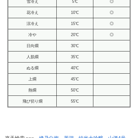
雪冷え
5℃
◎
花冷え
10℃
◎
涼冷え
15℃
◎
冷や
20℃
◎
日向燗
30℃
人肌燗
35℃
ぬる燗
40℃
上燗
45℃
熱燗
50℃
飛び切り燗
55℃