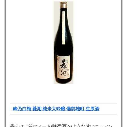
峰乃白梅 菱湖 純米大吟醸 備前雄町 生原酒
香りは上質のミード(蜂蜜酒)のような甘いニュアン