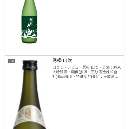
リックで開閉)冬晴れの常緑林を思わせる
おだやかな香りと、清々しい飲み口が特
徴です。神の...
秀松 山吹
下越
口コミ・レビュー秀松 山吹・分類：純米
大吟醸酒・画像(参照：王紋酒造株式会
社)商品説明・特徴など(参照：王紋酒造
株式会社)詳細(クリックで開閉)秘密のベ
ールに包まれた「秀松」ブランド。飲ん
で納得の味わいは、確かな原料米と確か
な造りから。新潟...