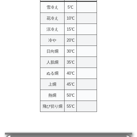
雪冷え
5℃
花冷え
10℃
涼冷え
15℃
冷や
20℃
日向燗
30℃
人肌燗
35℃
ぬる燗
40℃
上燗
45℃
熱燗
50℃
飛び切り燗
55℃