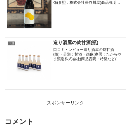
像(参照：株式会社長谷川屋)商品説明・
特徴など(参照：株式会社越後鶴亀)クリ
ックで開閉越弌（こしいち）は、越後鶴
亀が展開する販売店限定流通商品。杜氏
の横田伸幸氏が...
造り酒屋の麹甘酒(瓶)
下越
口コミ・レビュー造り酒屋の麹甘酒
(瓶)・分類：甘酒・画像(参照：たからや
ま醸造株式会社)商品説明・特徴など(参
照：たからやま醸造株式会社)詳細(クリ
ックで開閉)まるで、おふくろの味 なつ
かしさに心和む昔から愛されている本来
の甘酒は天然の井戸...
スポンサーリンク
コメント