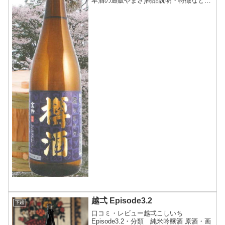
本酒の通販やまさ)商品説明・特徴など
(参照:新潟の地酒・日本酒の通販やまさ)
詳細(クリックで開閉)金升酒造を代表す
る、日々飲み飽きせず楽しめる定番酒の
「碧ラベル」を一...
越弌 Episode3.2
下越
口コミ・レビュー越弌こしいち
Episode3.2・分類 純米吟醸酒 原酒・画