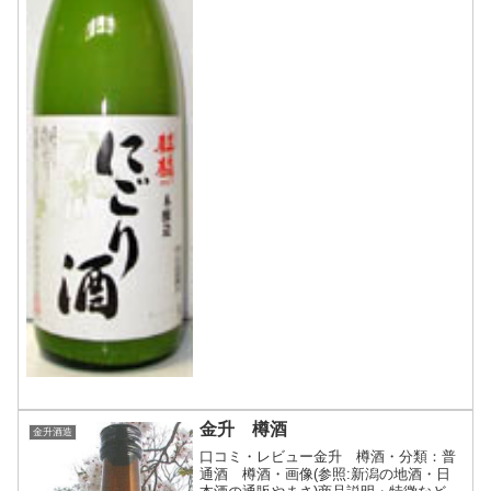
金升 樽酒
金升酒造
口コミ・レビュー金升 樽酒・分類：普
通酒 樽酒・画像(参照:新潟の地酒・日