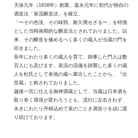
天保九年（1838年）創業。嘉永元年に初代が独自の
酒造法「泉流醸造法」を確立。
「〜その色淡、その味頸、耐久廃せざる〜」を特徴
とした当時画期的な醸造法とされておりました。以
来、その醸造を修めるべく多くの蔵人が当蔵の門を
叩きました。
長年にわたり多くの蔵人を育て、師事した門人は数
百人にも及びます。泉流の流儀を踏襲した多くの蔵
人を杜氏として各地の蔵へ輩出したことから、『出
世蔵』と称されておりました。
越後一宮に仕える御神酒蔵として、当蔵は日本酒を
取り巻く環境が変わろうとも、流行に左右されず、
永きにわたり丹精込めて泉のごとき酒造りを頑に護
り続けております。