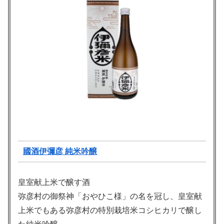
國酒伊彌彦 純米吟醸
皇室献上米で醸す酒
弥彦村の御祭神「おやひこ様」の名を冠し、皇室献
上米でもある弥彦村の特別栽培米コシヒカリで醸し