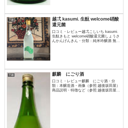
越弌 kasumi. 生酛 welcome硝酸
下越
還元菌
口コミ・レビュー越弌こしいち kasumi.
生酛きもと welcome硝酸還元菌しょうさ
んかんげんきん・分類：純米吟醸酒 無濾
過 生酒・画像(参照：株式会社長谷川屋)
商品説明・特徴など(参照：株式会社長谷
川屋)クリックで開閉越弌（こしいち...
麒麟 にごり酒
下越
口コミ・レビュー麒麟 にごり酒・分
類：本醸造酒・画像（参照:越後坂田屋）
商品説明・特徴など（参照:越後坂田屋）
詳細(クリックで開閉)活性酵母のピチピ
チとしたフレッシュな口当たりと新酒生
原酒のさわやかな喉越しがお楽しみいた
だけます。越後坂田屋...