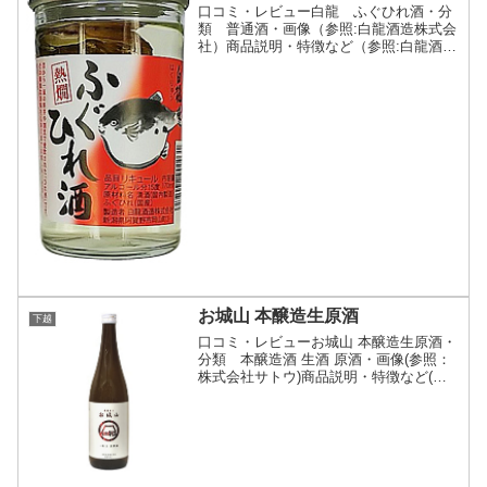
口コミ・レビュー白龍 ふぐひれ酒・分
類 普通酒・画像（参照:白龍酒造株式会
社）商品説明・特徴など（参照:白龍酒造
株式会社）詳細(クリックで開閉)昔から
一流の料亭や割烹で愛飲されてきた『ふ
ぐひれ酒』をご家庭で気軽にお楽しみい
ただけます。新潟県...
お城山 本醸造生原酒
下越
口コミ・レビューお城山 本醸造生原酒・
分類 本醸造酒 生酒 原酒・画像(参照：
株式会社サトウ)商品説明・特徴など(参
照：株式会社サトウ)詳細(クリックで開
閉)銘柄名になっている「お城山（おしろ
やま）」は、地元 村上城（現在は跡地）
から名付け...