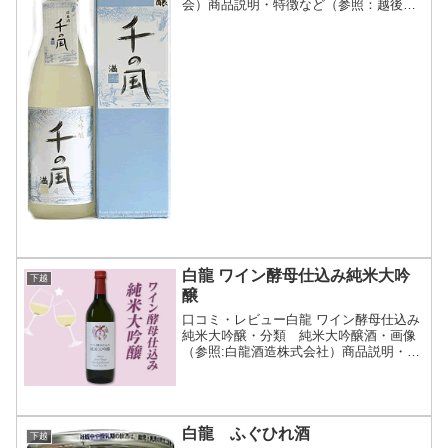
会）商品説明・特徴など（参照：越後銘
門酒会）詳細(クリックで開閉)新潟市礎
町出身の芥川賞作家 新井満氏がプロデュ
ース（代表作：尋ね人の時間、千の風に
なって）。ラベルの文字...
白龍 ワイン酵母仕込み純米大吟
下越
醸
口コミ・レビュー白龍 ワイン酵母仕込み
純米大吟醸・分類 純米大吟醸酒・画像
（参照:白龍酒造株式会社）商品説明・特
徴など（参照:白龍酒造株式会社）詳細
(クリックで開閉)ワイン酵母で仕込ん
だ、まるでデザートのような純米大吟醸
酒です。日本酒造りに...
白龍 ふぐひれ酒
下越