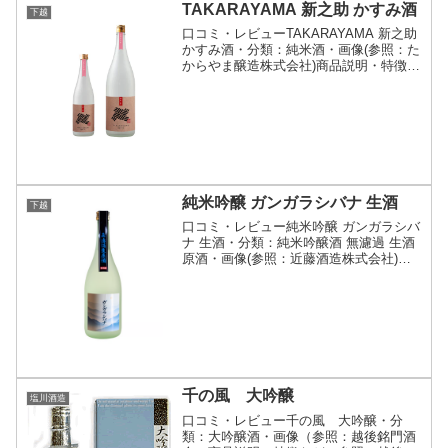
TAKARAYAMA 新之助 かすみ酒
下越
口コミ・レビューTAKARAYAMA 新之助
かすみ酒・分類：純米酒・画像(参照：た
からやま醸造株式会社)商品説明・特徴な
ど(参照：たからやま醸造株式会社)詳細
(クリックで開閉)新たなTAKARAYAMAシ
リーズ。“米の個性が、世界をひらく...
純米吟醸 ガンガラシバナ 生酒
下越
口コミ・レビュー純米吟醸 ガンガラシバ
ナ 生酒・分類：純米吟醸酒 無濾過 生酒
原酒・画像(参照：近藤酒造株式会社)商
品説明・特徴など(参照：近藤酒造株式会
社)詳細(クリックで開閉)洗米は全て「手
研ぎ」、麹は全て「箱麹」で製麹、大吟
醸造りと...
千の風 大吟醸
塩川酒造
口コミ・レビュー千の風 大吟醸・分
類：大吟醸酒・画像（参照：越後銘門酒