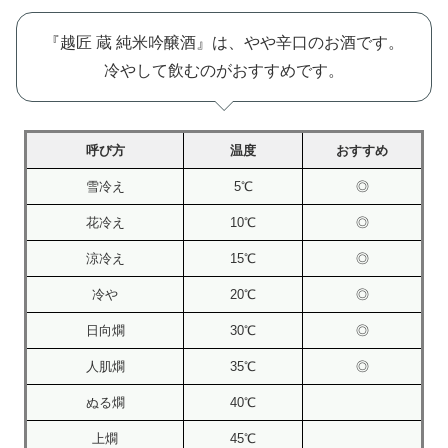
『越匠 蔵 純米吟醸酒』は、やや辛口のお酒です。
冷やして飲むのがおすすめです。
呼び方
温度
おすすめ
雪冷え
5℃
◎
花冷え
10℃
◎
涼冷え
15℃
◎
冷や
20℃
◎
日向燗
30℃
◎
人肌燗
35℃
◎
ぬる燗
40℃
上燗
45℃