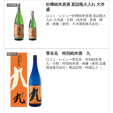
杉樽純米原酒 直詰瓶火入れ 大洋
大洋酒造
盛
口コミ・レビュー杉樽純米原酒 直詰瓶火
入れ 大洋盛・分類：純米酒 原酒 樽
酒・画像（参照：大洋酒造株式会社）商
品説明・特徴など（参照：大洋酒造株式
会社）詳細(クリックで開閉)現代では祝
いの席でしかほとんど飲む機会がなくな
ってしまった樽酒。四...
菅名岳 特別純米酒 九
近藤酒造
口コミ・レビュー菅名岳 特別純米酒
九・分類：特別純米酒・画像（参照:近藤
酒造株式会社）商品説明・特徴など（参
照:近藤酒造株式会社）詳細(クリックで
開閉)純米酒は原材料の「米と水」が大き
な要素を占めるお酒です。米は地元五泉
産の酒米「越淡麗」...