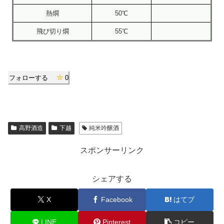
熱燗
50℃
飛び切り燗
55℃
フォローする
0
高野酒造
下越
純米吟醸酒
スポンサーリンク
シェアする
X
Facebook
はてブ
LINE
Pinterest
コピー