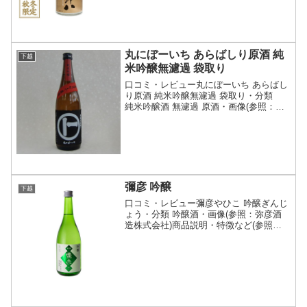
粒々感と、濃厚でコ...
丸にぼーいち あらばしり原酒 純
下越
米吟醸無濾過 袋取り
口コミ・レビュー丸にぼーいち あらばし
り原酒 純米吟醸無濾過 袋取り・分類
純米吟醸酒 無濾過 原酒・画像(参照：た
かま酒店）商品説明・特徴など(参照：た
かま酒店)詳細(クリックで開閉)新潟県
産 五百万石を５５％まで精白袋吊りさ
れ、あらばし...
彌彦 吟醸
下越
口コミ・レビュー彌彦やひこ 吟醸ぎんじ
ょう・分類 吟醸酒・画像(参照：弥彦酒
造株式会社)商品説明・特徴など(参照：
弥彦酒造株式会社)クリックで開閉繊細な
がらも凛とした存在感とやわらかい含み
香が特徴です。弥彦酒造株式会社地区下
越販売時期通年販...