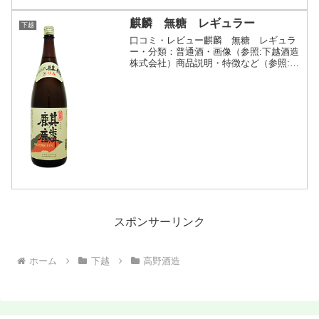
麒麟 無糖 レギュラー
下越
口コミ・レビュー麒麟 無糖 レギュラ
ー・分類：普通酒・画像（参照:下越酒造
株式会社）商品説明・特徴など（参照:新
潟の日本酒と甘酒 越後銘門酒会）詳細
(クリックで開閉)地元で愛飲されてこそ
「地酒」であるという信念から、晩酌用
の普通酒に一番力を...
スポンサーリンク
ホーム
下越
高野酒造