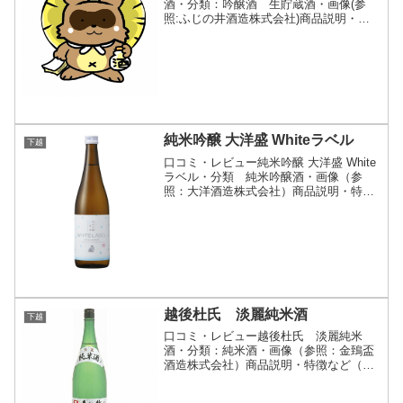
酒・分類：吟醸酒 生貯蔵酒・画像(参
照:ふじの井酒造株式会社)商品説明・特
徴など(参照:ふじの井酒造株式会社)詳細
(クリックで開閉)華やかな香りと、さわ
やかな喉ごしの低温貯蔵吟醸酒。ふじの
井酒造株式会社ス...
純米吟醸 大洋盛 Whiteラベル
下越
口コミ・レビュー純米吟醸 大洋盛 White
ラベル・分類 純米吟醸酒・画像（参
照：大洋酒造株式会社）商品説明・特徴
など（参照：大洋酒造株式会社）詳細(ク
リックで開閉)“夏場に飲んでうまい生
酒”として開発された純米吟醸生原酒。果
実のようなフル...
越後杜氏 淡麗純米酒
下越
口コミ・レビュー越後杜氏 淡麗純米
酒・分類：純米酒・画像（参照：金鵄盃
酒造株式会社）商品説明・特徴など（参
照：金鵄盃酒造株式会社）詳細(クリック
で開閉)自然豊かな新潟の風土から生まれ