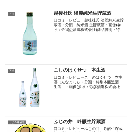
越後杜氏 淡麗純米生貯蔵酒
下越
口コミ・レビュー越後杜氏 淡麗純米生貯
蔵酒・分類 純米酒 生貯蔵酒・画像(参
照：金鵄盃酒造株式会社)商品説明・特徴
など(参照：金鵄盃酒造株式会社)詳細(ク
リックで開閉)厳撰した新潟県産酒米由来
の旨みを、すっきりとした飲みくちと軽
い味わいに仕...
こしのはくせつ 本生酒
下越
口コミ・レビューこしのはくせつ 本生
酒ほんなましゅ・分類：特別本醸造酒
生酒 ・画像(参照：弥彦酒造株式会社)
商品説明・特徴など(参照：弥彦酒造株式
会社)クリックで開閉フレッシュな爽快感
が魅力の低アルコール酒です。※生酒の
ため冷蔵保存しお早...
ふじの井 吟醸生貯蔵酒
ふじの井酒造
口コミ・レビューふじの井 吟醸生貯蔵