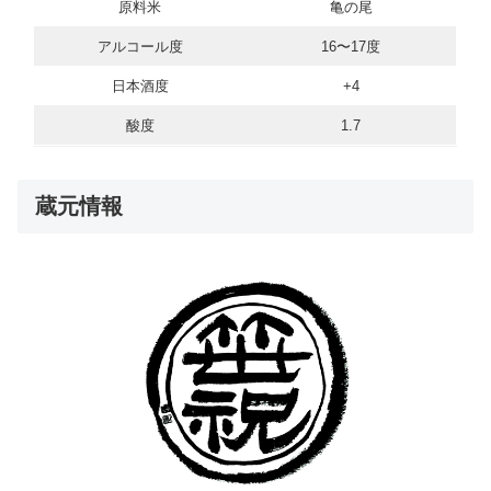
原料米
亀の尾
アルコール度
16〜17度
日本酒度
+4
酸度
1.7
蔵元情報