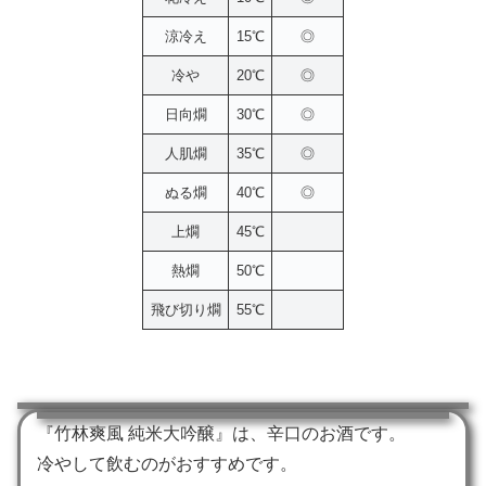
涼冷え
15℃
◎
冷や
20℃
◎
日向燗
30℃
◎
人肌燗
35℃
◎
ぬる燗
40℃
◎
上燗
45℃
熱燗
50℃
飛び切り燗
55℃
『竹林爽風 純米大吟醸』は、辛口のお酒です。
冷やして飲むのがおすすめです。