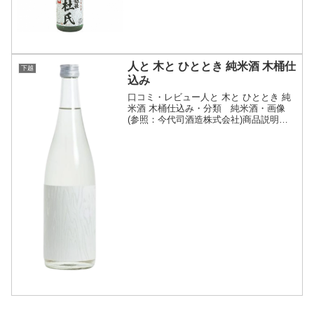
た品のある旨味、喉ごしからすっとキレ
る淡麗な味わいが魅力の...
人と 木と ひととき 純米酒 木桶仕
下越
込み
口コミ・レビュー人と 木と ひととき 純
米酒 木桶仕込み・分類 純米酒・画像
(参照：今代司酒造株式会社)商品説明・
特徴など(参照：今代司酒造株式会社)詳
細(クリックで開閉)盃を傾けながらリラ
ックスした「ひととき」を過ごし、心も
体も「休」んで...