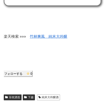
楽天検索 »»»
竹林爽風 純米大吟醸
フォローする
0
笹祝酒造
下越
純米大吟醸酒