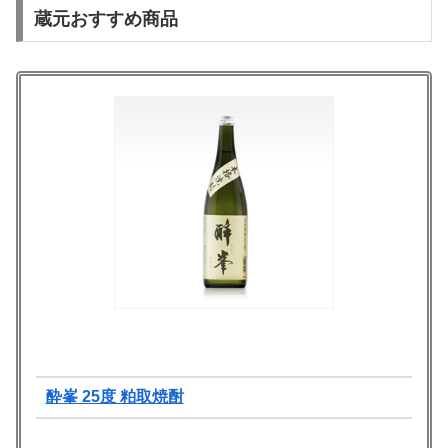
蔵元おすすめ商品
酔峯 25度 粕取焼酎