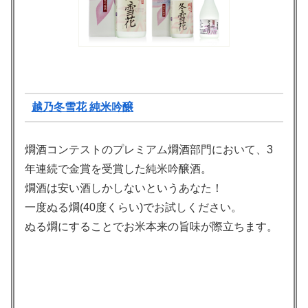
越乃冬雪花 純米吟醸
燗酒コンテストのプレミアム燗酒部門において、3
年連続で金賞を受賞した純米吟醸酒。
燗酒は安い酒しかしないというあなた！
一度ぬる燗(40度くらい)でお試しください。
ぬる燗にすることでお米本来の旨味が際立ちます。