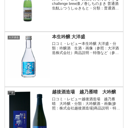
challenge brew漆ノ巻しちのまき 普通酒
生酛ふつうしゅきもと・分類：普通酒・
画像(参照：有限会社弥生商店)商品説
明・特徴など(参照：笹祝酒造株式会社)
クリックで開閉コロナ禍のピークがあけ
てマ...
本生吟醸 大洋盛
大洋酒造
口コミ・レビュー本生吟醸 大洋盛・分
類：吟醸酒 生酒・画像（参照：大洋酒
造株式会社）商品説明・特徴など（参
照：大洋酒造株式会社）詳細(クリックで
開閉)地元産の酒米「たかね錦」を100％
使用、半分近くまで精米し、丁寧に醸し
た本生の吟醸酒です。...
越後酒造場 越乃雁晴 大吟醸
下越
口コミ・レビュー越後酒造場 越乃雁
晴 大吟醸・分類：大吟醸酒・画像(参
照：株式会社越後酒造場)商品説明・特徴
など(参照：株式会社越後酒造場)詳細(ク
リックで開閉)山田錦を100%使用し、精
米歩合40%まで磨き上げ、野積杜氏の伝
統の技で低温で...