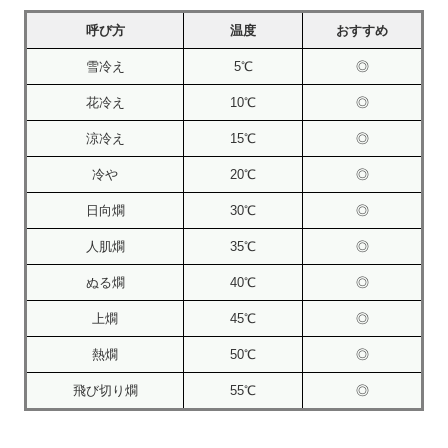
呼び方
温度
おすすめ
雪冷え
5℃
◎
花冷え
10℃
◎
涼冷え
15℃
◎
冷や
20℃
◎
日向燗
30℃
◎
人肌燗
35℃
◎
ぬる燗
40℃
◎
上燗
45℃
◎
熱燗
50℃
◎
飛び切り燗
55℃
◎