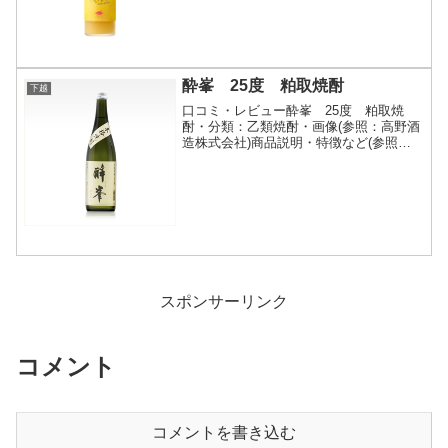
とした高い糖度が特徴...
酔峯 25度 粕取焼酎
下越
口コミ・レビュー酔峯 25度 粕取焼
酎・分類：乙類焼酎・画像(参照：高野酒
造株式会社)商品説明・特徴など(参照：
高野酒造株式会社)詳細(クリックで開閉)
酒粕を蒸留した本格焼酎清酒から生まれ
た芳香豊かできれいな酒粕を丹念に蒸留
し、じっくりと熟...
スポンサーリンク
コメント
コメントを書き込む