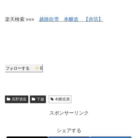
楽天検索 »»»
越路吹雪 本醸造 【赤箔】
フォローする
0
高野酒造
下越
本醸造酒
スポンサーリンク
シェアする