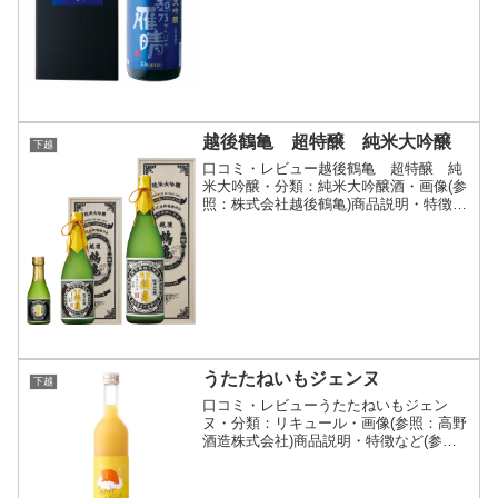
越後鶴亀 超特醸 純米大吟醸
下越
口コミ・レビュー越後鶴亀 超特醸 純
米大吟醸・分類：純米大吟醸酒・画像(参
照：株式会社越後鶴亀)商品説明・特徴な
ど(参照：株式会社越後鶴亀)詳細(クリッ
クで開閉)蔵人の精魂蔵人たちが手間ひま
を惜しまず精魂をかたむけて醸し出した
お酒です。フレ...
うたたねいもジェンヌ
下越
口コミ・レビューうたたねいもジェン
ヌ・分類：リキュール・画像(参照：高野
酒造株式会社)商品説明・特徴など(参
照：高野酒造株式会社)詳細(クリックで
開閉)「いもジェンヌ」といえば、その名
の通りしっとりとした食感と、ねっとり