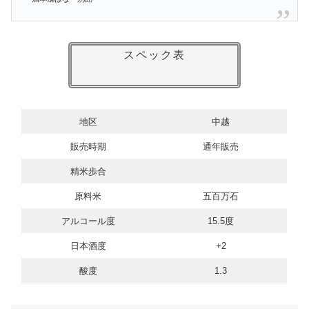
スペック表
地区
中越
販売時期
通年販売
精米歩合
原料米
五百万石
アルコール度
15.5度
日本酒度
+2
酸度
1.3