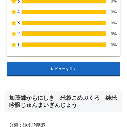
5
0%
4
0%
3
0%
2
0%
1
0%
レビューを書く
加茂錦かもにしき 米袋こめぶくろ 純米
吟醸じゅんまいぎんじょう
・分類：純米吟醸酒