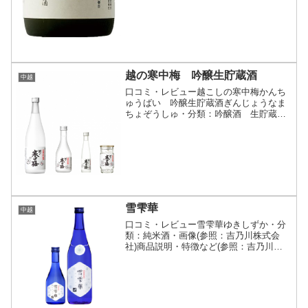
越の寒中梅 吟醸生貯蔵酒
中越
口コミ・レビュー越こしの寒中梅かんち
ゅうばい 吟醸生貯蔵酒ぎんじょうなま
ちょぞうしゅ・分類：吟醸酒 生貯蔵
酒・画像(参照：新潟銘醸株式会社)商品
説明・特徴など(参照：新潟銘醸株式会
社)クリックで開閉本場の新潟米を丹念に
磨き、杜氏、蔵人が伝統...
雪雫華
中越
口コミ・レビュー雪雫華ゆきしずか・分
類：純米酒・画像(参照：吉乃川株式会
社)商品説明・特徴など(参照：吉乃川株
式会社)クリックで開閉雪椿酵母を使った
酒新潟県醸造試験場が自然界から分離し
た雪椿酵母を使用。しっかりとした酸味
と、フルーティーな香...