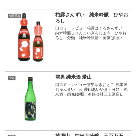
柏露さんずい 純米吟醸 ひやお
柏露酒造
ろし
口コミ・レビュー柏露はくろさんずい
純米吟醸じゅんまいぎんじょう ひやお
ろし・分類：純米吟醸酒・画像(参照：柏
露酒造株式会社)商品説明・特徴など(参
照：柏露酒造株式会社)クリックで開閉
「ひやおろし」とは、寒造り新酒をひと
夏貯蔵し、秋になる頃...
雪男 純米酒 愛山
中越
口コミ・レビュー雪男ゆきおとこ 純米酒
じゅんまいしゅ 愛山あいやま・分類 純
米酒・画像(参照：有限会社三上酒店)商
品説明・特徴など(参照：青木酒造株式会
社)クリックで開閉コンセプトは新潟県に
数多くある美味しい食べ物に寄り添う新
しい食中酒をご...
苗場山 純米大吟醸 五百万石