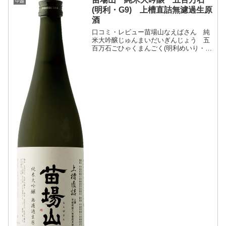
中越
(明利・G9) 上槽直詰無濾過生原
酒
口コミ・レビュー苗場山なえばさん 純
米大吟醸じゅんまいだいぎんじょう 五
百万石ごひゃくまんごく(明利めいり・
G9) 上槽直詰無濾過生原酒じょうそう
じかづめむろかなまげんしゅ・分類：純
米大吟醸酒 無濾過 生酒 原酒・画像
(参照：苗場酒造株式会...