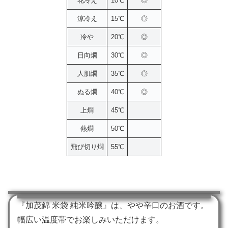
花冷え
10℃
◎
涼冷え
15℃
◎
冷や
20℃
◎
日向燗
30℃
◎
人肌燗
35℃
◎
ぬる燗
40℃
◎
上燗
45℃
熱燗
50℃
飛び切り燗
55℃
『加茂錦 米袋 純米吟醸』は、やや辛口のお酒です。
幅広い温度帯でお楽しみいただけます。