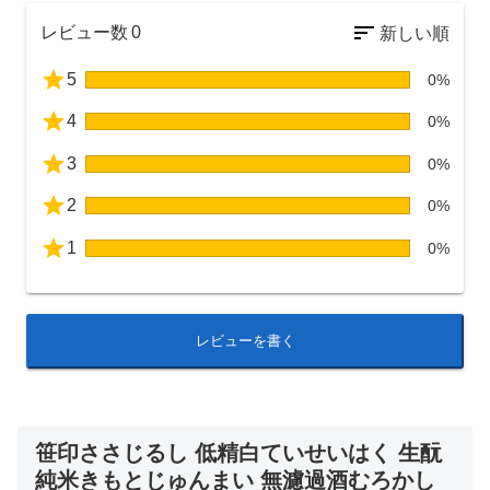
レビュー数
0
5
0%
4
0%
3
0%
2
0%
1
0%
レビューを書く
笹印ささじるし 低精白ていせいはく 生酛
純米きもとじゅんまい 無濾過酒むろかし