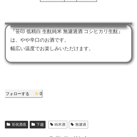
『笹印 低精白 生酛純米 無濾過酒 コシヒカリ生酛』
は、やや辛口のお酒です。
幅広い温度でお楽しみいただけます。
フォローする
0
笹祝酒造
下越
純米酒
無濾過