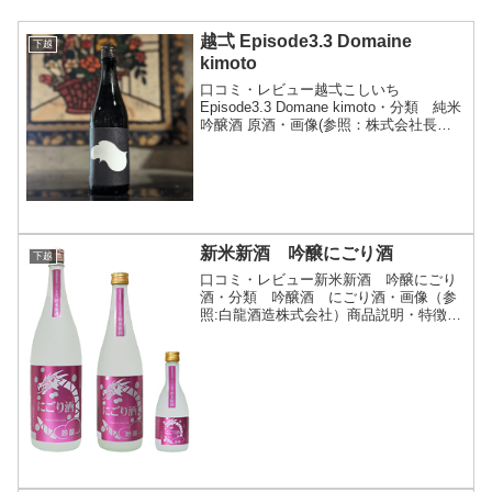
越弌 Episode3.3 Domaine
下越
kimoto
口コミ・レビュー越弌こしいち
Episode3.3 Domane kimoto・分類 純米
吟醸酒 原酒・画像(参照：株式会社長谷
川屋)商品説明・特徴など(参照：株式会
社越後鶴亀)クリックで開閉▼商品コンセ
プト・今までの新潟淡麗とは違ったフ
レ...
新米新酒 吟醸にごり酒
下越
口コミ・レビュー新米新酒 吟醸にごり
酒・分類 吟醸酒 にごり酒・画像（参
照:白龍酒造株式会社）商品説明・特徴な
ど（参照:白龍酒造株式会社）クリックで
開閉この秋に収穫したばかりの新潟県産
の新米を100％使用して、越後杜氏が丹
精込めて醸した新米...