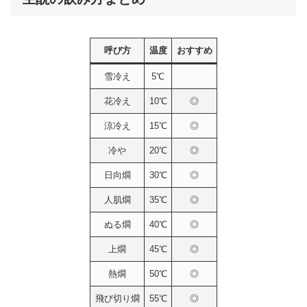
呼び方
温度
おすすめ
雪冷え
5℃
花冷え
10℃
◎
涼冷え
15℃
◎
冷や
20℃
◎
日向燗
30℃
◎
人肌燗
35℃
◎
ぬる燗
40℃
◎
上燗
45℃
◎
熱燗
50℃
◎
飛び切り燗
55℃
◎