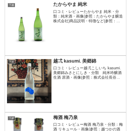
たからやま 純米
下越
口コミ・レビューたからやま 純米・分
類：純米酒・画像(参照：たからやま醸造
株式会社)商品説明・特徴など(参照：た
からやま醸造株式会社)詳細(クリックで
開閉)添加物を一切使わずに、お米の旨味
をじっくり引き出しました。日本のスロ
ーフードといわれ...
越弌 kasumi. 美郷錦
下越
口コミ・レビュー越弌こしいち kasumi.
美郷錦みさとにしき・分類 純米吟醸酒
生酒 原酒・画像(参照：株式会社長谷川
屋)商品説明・特徴など(参照：株式会社
越後鶴亀)クリックで開閉プチプチと弾け
る微活性、淡く濁った外観のかすみ酒。
日本酒...
梅酒 梅乃泉
下越
口コミ・レビュー梅酒 梅乃泉・分類：梅
酒 リキュール・画像(参照：越つかの酒