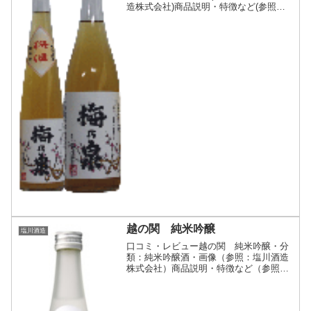
造株式会社)商品説明・特徴など(参照：
越つかの酒造株式会社)詳細(クリックで
開閉)和歌山の南高梅を、丁寧に手作業で
漬け込んだ梅酒。甘すぎないので、男性
の方にも大変好...
越の関 純米吟醸
塩川酒造
口コミ・レビュー越の関 純米吟醸・分
類：純米吟醸酒・画像（参照：塩川酒造
株式会社）商品説明・特徴など（参照：
塩川酒造株式会社）詳細(クリックで開
閉)大正時代より続くメインブランド香り
と旨みが豊かな純米吟醸酒。米の旨みを