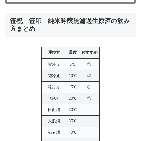
笹祝 笹印 純米吟醸無濾過生原酒の飲み
方まとめ
呼び方
温度
おすすめ
雪冷え
5℃
◎
花冷え
10℃
◎
涼冷え
15℃
◎
冷や
20℃
◎
日向燗
30℃
人肌燗
35℃
ぬる燗
40℃