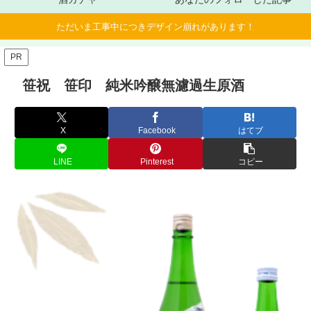
ただいま工事中につきデザイン崩れがあります！
PR
笹祝 笹印 純米吟醸無濾過生原酒
X
Facebook
はてブ
LINE
Pinterest
コピー