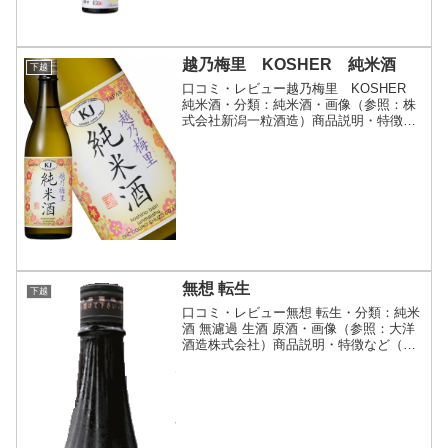
越乃梅里 KOSHER 純米酒
下越
口コミ・レビュー越乃梅里 KOSHER
純米酒・分類：純米酒・画像（参照：株
式会社新潟一粒酒造）商品説明・特徴な
ど（参照：株式会社新潟一粒酒造）詳細
(クリックで開閉)Kosher(コーシャー)とは
食の安全性を保証する制度として約450
の歴史...
無想 転生
下越
口コミ・レビュー無想 転生・分類：純米
酒 無濾過 生酒 原酒・画像（参照：大洋
酒造株式会社）商品説明・特徴など（参
照：大洋酒造株式会社）詳細(クリックで
開閉)無想シリーズの試験醸造酒。変形山
廃仕込の純米無濾過生原酒です。大洋酒
造株式会社スペ...