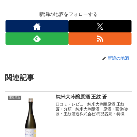
新潟の地酒をフォローする
新潟の地酒
関連記事
純米大吟醸原酒 王紋 蒼
王紋酒造
口コミ・レビュー純米大吟醸原酒 王紋
蒼・分類 純米大吟醸酒 原酒・画像(参
照：王紋酒造株式会社)商品説明・特徴な
ど(参照：王紋酒造株式会社)詳細(クリッ
クで開閉)2020年全国技能士連合会会長賞
（年内最高賞）を受賞した田中杜氏の挑
戦。それ...