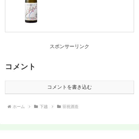
など（参照：株式会社新潟一粒酒造）詳
細(クリックで開閉)やわらかな飲み口で
クセがなく、極めて自然な旨みと華やか
な香りが印象的な純米大吟...
スポンサーリンク
コメント
コメントを書き込む
ホーム
下越
笹祝酒造