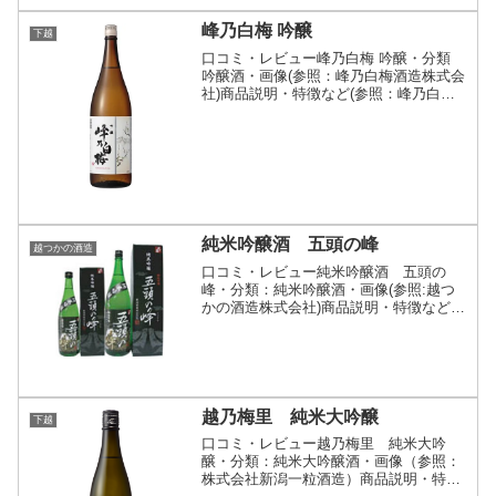
峰乃白梅 吟醸
下越
口コミ・レビュー峰乃白梅 吟醸・分類
吟醸酒・画像(参照：峰乃白梅酒造株式会
社)商品説明・特徴など(参照：峰乃白梅
酒造株式会社)詳細(クリックで開閉)ほの
かな吟醸香とすっきりとした安定感のあ
るバランスがもたらす爽快な味わいで
す。峰乃白梅酒造...
純米吟醸酒 五頭の峰
越つかの酒造
口コミ・レビュー純米吟醸酒 五頭の
峰・分類：純米吟醸酒・画像(参照:越つ
かの酒造株式会社)商品説明・特徴など
(参照:越つかの酒造株式会社)詳細(クリッ
クで開閉)新潟県産米を100％使い、独自
の製法による低温仕込で、穏やかな香り
と呑み応えのあ...
越乃梅里 純米大吟醸
下越
口コミ・レビュー越乃梅里 純米大吟
醸・分類：純米大吟醸酒・画像（参照：
株式会社新潟一粒酒造）商品説明・特徴