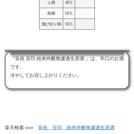
上燗
45℃
熱燗
50℃
飛び切り燗
55℃
『笹祝 笹印 純米吟醸無濾過生原酒 』は、辛口のお酒
です。
冷やしてお召し上がりください。
楽天検索 »»»
笹祝 笹印 純米吟醸無濾過生原酒