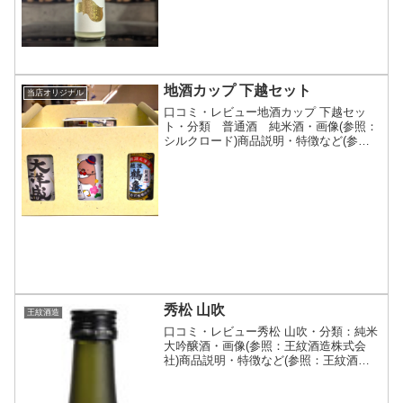
クで開閉越弌（こしいち）は、越後鶴亀
が展開する販売店...
地酒カップ 下越セット
当店オリジナル
口コミ・レビュー地酒カップ 下越セッ
ト・分類 普通酒 純米酒・画像(参照：
シルクロード)商品説明・特徴など(参
照：シルクロード)詳細(クリックで開閉)
新潟県の下越エリアで愛される地酒を集
めたお得なセットです。気軽に飲み比べ
をお楽しみいただけ...
秀松 山吹
王紋酒造
口コミ・レビュー秀松 山吹・分類：純米
大吟醸酒・画像(参照：王紋酒造株式会
社)商品説明・特徴など(参照：王紋酒造
株式会社)詳細(クリックで開閉)秘密のベ
ールに包まれた「秀松」ブランド。飲ん