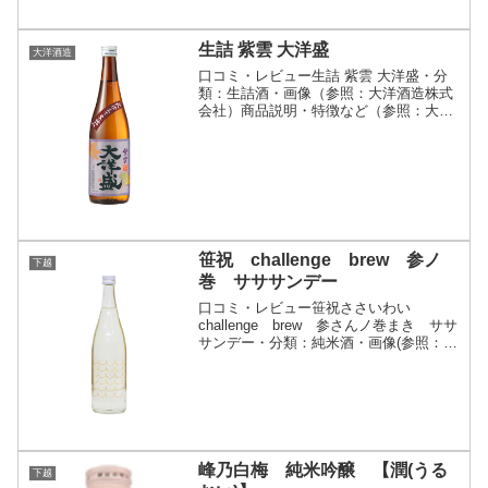
生詰 紫雲 大洋盛
大洋酒造
口コミ・レビュー生詰 紫雲 大洋盛・分
類：生詰酒・画像（参照：大洋酒造株式
会社）商品説明・特徴など（参照：大洋
酒造株式会社）詳細(クリックで開閉)適
度な熟成期間を経た当製品レギュラー酒
を、加水を控えた生詰酒でお届けしま
す。ふくよかな香りと、...
笹祝 challenge brew 参ノ
下越
巻 サササンデー
口コミ・レビュー笹祝ささいわい
challenge brew 参さんノ巻まき ササ
サンデー・分類：純米酒・画像(参照：笹
祝酒造株式会社)商品説明・特徴など(参
照：笹祝酒造株式会社)クリックで開閉三
年目の笹祝酒造さんの挑戦醸造酒はお酒
にタイト...
峰乃白梅 純米吟醸 【潤(うる
下越