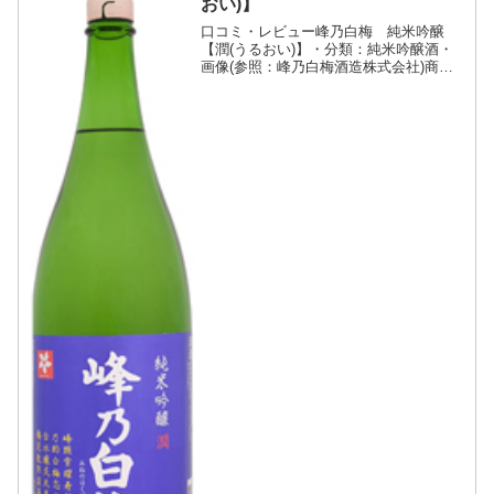
おい)】
口コミ・レビュー峰乃白梅 純米吟醸
【潤(うるおい)】・分類：純米吟醸酒・
画像(参照：峰乃白梅酒造株式会社)商品
説明・特徴など(参照：峰乃白梅酒造株式
会社)詳細(クリックで開閉)産地呼称認定
の県産米を低温長期発酵により、上品な
香りと酸度の少...