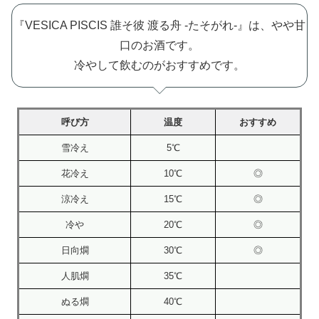
『VESICA PISCIS 誰そ彼 渡る舟 -たそがれ-』は、やや甘
口のお酒です。
冷やして飲むのがおすすめです。
呼び方
温度
おすすめ
雪冷え
5℃
花冷え
10℃
◎
涼冷え
15℃
◎
冷や
20℃
◎
日向燗
30℃
◎
人肌燗
35℃
ぬる燗
40℃