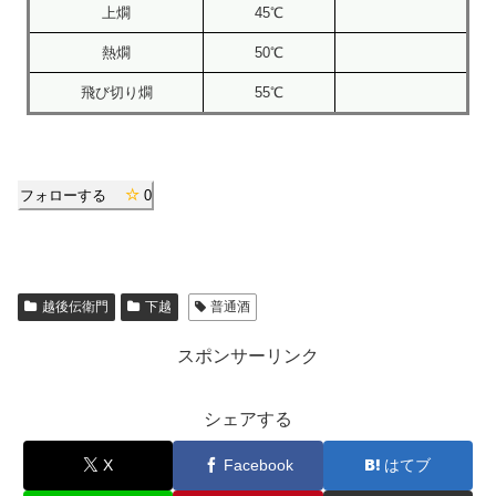
上燗
45℃
熱燗
50℃
飛び切り燗
55℃
フォローする
0
越後伝衛門
下越
普通酒
スポンサーリンク
シェアする
X
Facebook
はてブ