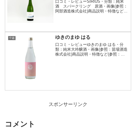
口コミ・レビューSIRIUS・分類：純米
酒 スパークリング 原酒・画像(参照：
阿部酒造株式会社)商品説明・特徴など
(参照：阿部酒造株式会社)クリックで開
閉阿部酒造の進化を加速させる挑戦酒、
★（スター）シリーズ。日本酒の味わい
や香りの幅広さを...
ゆきのまゆ はる
中越
口コミ・レビューゆきのまゆ はる・分
類：純米大吟醸酒・画像(参照：苗場酒造
株式会社)商品説明・特徴など(参照：苗
場酒造株式会社)クリックで開閉春のポジ
ティブな気持ちに寄り添える一本を目指
しました。重たくならない、さらりとし
た甘さを表現するた...
スポンサーリンク
コメント