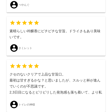
ぺやんぐ
素晴らしい吟醸香にピチピチな甘旨。ドライさもあり美味
いです。
さくレット
クセのないクリアで上品な甘旨口。
最初は甘すぎるかな？と思いましたが、スルッと杯が進ん
でいくのが不思議です。
2,3日目になるとピリピリした発泡感も落ち着いて、より私
好みになりました。
トイレの神様