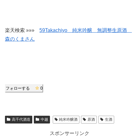
楽天検索 »»»
59Takachiyo 純米吟醸 無調整生原酒
森のくまさん
フォローする
0
高千代酒造
中越
純米吟醸酒
原酒
生酒
スポンサーリンク