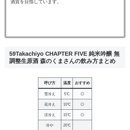
酒質を目指しています。
59Takachiyo CHAPTER FIVE 純米吟醸 無
調整生原酒 森のくまさんの飲み方まとめ
呼び方
温度
おすすめ
雪冷え
5℃
◎
花冷え
10℃
◎
涼冷え
15℃
◎
冷や
20℃