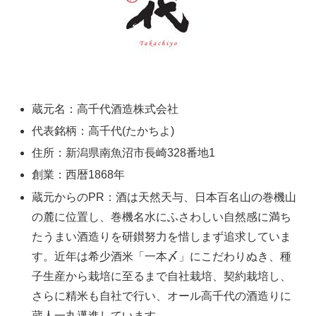
蔵元名：高千代酒造株式会社
代表銘柄：高千代(たかちよ)
住所：新潟県南魚沼市長崎328番地1
創業：西暦1868年
蔵元からのPR：酒は天然天与、日本百名山の巻機山
の麓に位置し、巻機名水にふさわしい自然感に満ち
たうまい酒造りを研鑚努力を惜しまず追求していま
す。近年は希少酒米「一本〆」にこだわりぬき、種
子生産から栽培に至るまで自社栽培、契約栽培し、
さらに精米も自社で行い、オール高千代の酒造りに
蔵人一丸邁進しています。