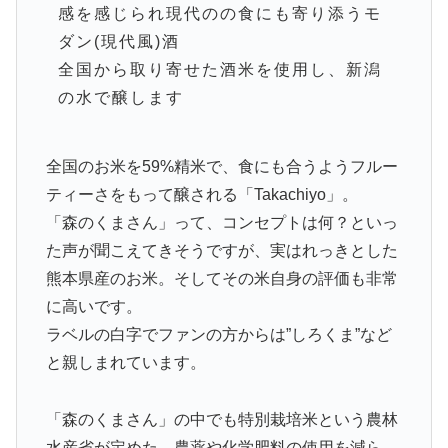
感を感じられ現代のの食にも寄り添うモ
ダン(現代風)酒
全国から取り寄せた酒米を使用し、新潟
の水で醸します
全国のお米を59%精米で、食にも合うようフルー
ティーさをもって醸される「Takachiyo」。
「森のくまさん」って、コンセプトは何？といっ
た声が聞こえてきそうですが、実はれっきとした
熊本県産のお米。そしてその米自身の評価も非常
に高いです。
ラベルの白字でファンの方からは”しろくま”など
と親しまれています。
「森のくまさん」の中でも特別栽培米という農林
水産省が定めた、農薬や化学肥料の使用を減ら