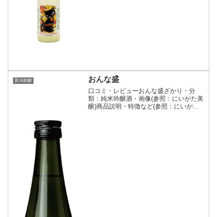
社)クリックで開閉豊醇無盡たかちよ(ひ
ら...
おんな盛
新潟銘醸
口コミ・レビューおんな盛ざかり・分
類：純米吟醸酒・画像(参照：にいがた美
醸)商品説明・特徴など(参照：にいがた
美醸)クリックで開閉リンゴのような吟醸
香が丸みをおびてふわりと香り、口に含
むと旨みはふくらみを持ちながらも千
歳、飲む人を優雅な気分...