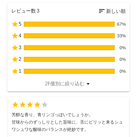
レビュー数
3
5
67%
4
33%
3
0%
2
0%
1
0%
評価別に絞り込む
5
4
芳醇な香り、青リンゴっぽいでしょうか。
甘味からのずっしりとした旨味に、舌にピリッと来るシュ
ワシュワな酸味のバランスが絶妙です。