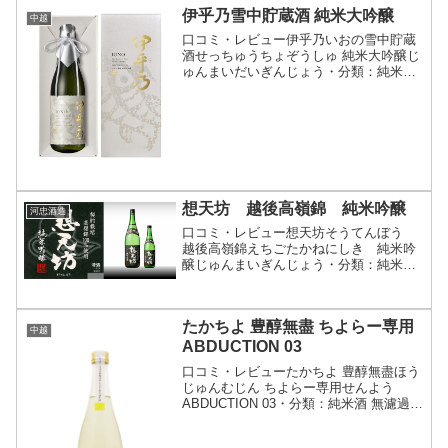
伊乎乃雪中貯蔵酒 純米大吟醸
中越
口コミ・レビュー伊乎乃いおの雪中貯蔵
酒せっちゅうちょぞうしゅ 純米大吟醸じ
ゅんまいだいぎんじょう・分類：純米大
吟醸酒・画像(参照：高の井酒造株式会
社)商品説明・特徴など(参照：高の井酒
造株式会社)クリックで開閉酒造好適米
「越淡麗」を38％ま...
想天坊 越後高嶺錦 純米吟醸
河忠酒造
口コミ・レビュー想天坊そうてんぼう
越後高嶺錦えちごたかねにしき 純米吟
醸じゅんまいぎんじょう・分類：純米吟
醸酒・画像(参照：河忠酒造株式会社)商
品説明・特徴など(参照：河忠酒造株式会
社)クリックで開閉地元産「高嶺錦」を全
たかちよ 豊醇無盡 ちよらー専用
量使用し、昔ながら...
中越
ABDUCTION 03
口コミ・レビューたかちよ 豊醇無盡ほう
じゅんむじん ちよらー専用せんよう
ABDUCTION 03・分類：純米酒 無濾過
生酒 原酒・画像(参照：うらの酒店)商品
説明・特徴など(参照：高千代酒造株式会