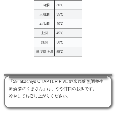
日向燗
30℃
人肌燗
35℃
ぬる燗
40℃
上燗
45℃
熱燗
50℃
飛び切り燗
55℃
『59Takachiyo CHAPTER FIVE 純米吟醸 無調整生
原酒 森のくまさん』は、やや甘口のお酒です。
冷やしてお召し上がりください。