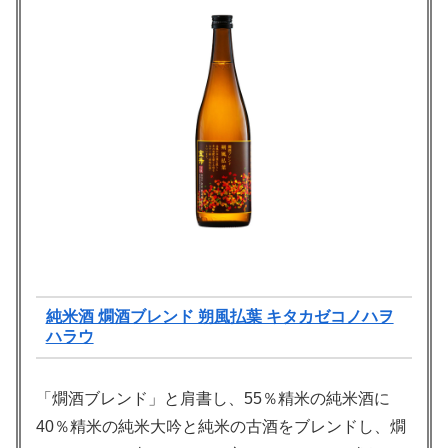
純米酒 燗酒ブレンド 朔風払葉 キタカゼコノハヲ
ハラウ
「燗酒ブレンド」と肩書し、55％精米の純米酒に
40％精米の純米大吟と純米の古酒をブレンドし、燗