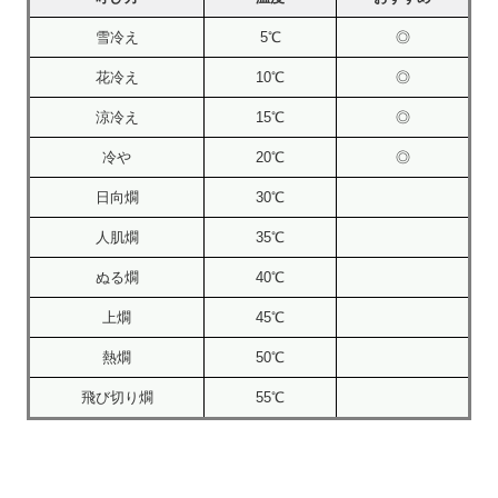
雪冷え
5℃
◎
花冷え
10℃
◎
涼冷え
15℃
◎
冷や
20℃
◎
日向燗
30℃
人肌燗
35℃
ぬる燗
40℃
上燗
45℃
熱燗
50℃
飛び切り燗
55℃