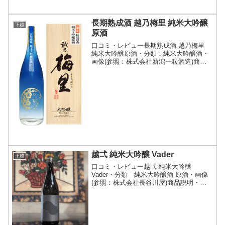
長期熟成酒 越乃梅里 純米大吟醸
下越
原酒
口コミ・レビュー長期熟成酒 越乃梅里
純米大吟醸原酒・分類：純米大吟醸酒・
画像(参照：株式会社新潟一粒酒造)商品
説明・特徴など(参照：株式会社新潟一粒
酒造)詳細(クリックで開閉)令和3年酒造年
度に醸した純米大吟醸原酒を、氷温で静
かに寝かせた...
越弌 純米大吟醸 Vader
下越
口コミ・レビュー越弌 純米大吟醸
Vader・分類 純米大吟醸酒 原酒・画像
(参照：株式会社長谷川屋)商品説明・特
徴など(参照：株式会社越後鶴亀)詳細(ク
リックで開閉)越弌（こしいち）は、越後
鶴亀が展開する販売店限定流通商品。杜
氏の横田伸幸...