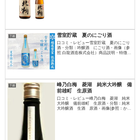
閉)淡麗なだけではなく、適度な米の旨味
と純米造りの酸味との調和がとれていま
す。香りは控えめですので...
雪室貯蔵 夏のにごり酒
下越
口コミ・レビュー雪室貯蔵 夏のにごり
酒・分類：吟醸酒 にごり酒・画像（参
照:白龍酒造株式会社）商品説明・特徴な
ど（参照:白龍酒造株式会社）詳細(クリ
ックで開閉)良質米の産地として有名な新
潟県産の酒米を100％使用して高精白
し、夏の暑い時期に...
峰乃白梅 菱湖 純米大吟醸 備
下越
前雄町 生原酒
口コミ・レビュー峰乃白梅 菱湖 純米
大吟醸 備前雄町 生原酒・分類：純米
大吟醸酒 生酒 原酒・画像(参照：かた
やま酒店)商品説明・特徴など(参照：か
たやま酒店)詳細(クリックで開閉)香りは
上質のミード(蜂蜜酒)のような甘いニュ
アンスがほのか...