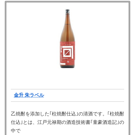
金升 朱ラベル
乙焼酎を添加した｢柱焼酎仕込｣の清酒です。｢柱焼酎
仕込｣とは、江戸元禄期の酒造技術書｢童豪酒造記｣の
中で