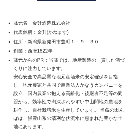
蔵元名：金升酒造株式会社
代表銘柄：金升(かねます)
住所：新潟県新発田市豊町１－９－３０
創業：西暦1822年
蔵元からのPR：当蔵では、地産製造の一貫した酒づ
くりに注力しています。
安心安全で高品質な地元産酒米の安定確保を目指
し、地元農家と共同で農業法人かなうカンパニーを
設立、国内農業の抱える高齢化・後継者不足等の問
題から、効率性で淘汰されやすい中山間地の農地を
耕作し、自社栽培米を生産しています。 当蔵の田ん
ぼは、飯豊山系の清冽な伏流水に恵まれた豊かな土
地にあります。