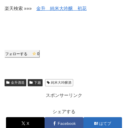
楽天検索 »»»
金升 純米大吟醸 初花
フォローする
0
金升酒造
下越
純米大吟醸酒
スポンサーリンク
シェアする
X
Facebook
はてブ