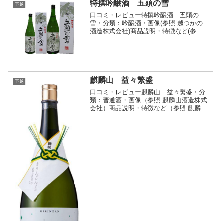
特撰吟醸酒 五頭の雪
下越
口コミ・レビュー特撰吟醸酒 五頭の
雪・分類：吟醸酒・画像(参照:越つかの
酒造株式会社)商品説明・特徴など(参照:
越つかの酒造株式会社)詳細(クリックで
開閉)五頭連峰の力強さをイメージし、香
りより 幅のある味わいが感じられる吟醸
酒。越つかの酒...
麒麟山 益々繁盛
下越
口コミ・レビュー麒麟山 益々繁盛・分
類：普通酒・画像（参照:麒麟山酒造株式
会社）商品説明・特徴など（参照:麒麟山
酒造株式会社）詳細(クリックで開閉)各
種お祝いや贈答品に、インパクトのある
おめでたいお酒です。中のお酒は麒麟山
の定番酒「伝統辛口...