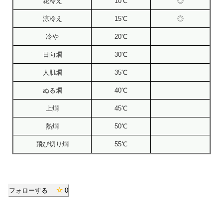
花冷え
10℃
◎
涼冷え
15℃
◎
冷や
20℃
日向燗
30℃
人肌燗
35℃
ぬる燗
40℃
上燗
45℃
熱燗
50℃
飛び切り燗
55℃
フォローする
0