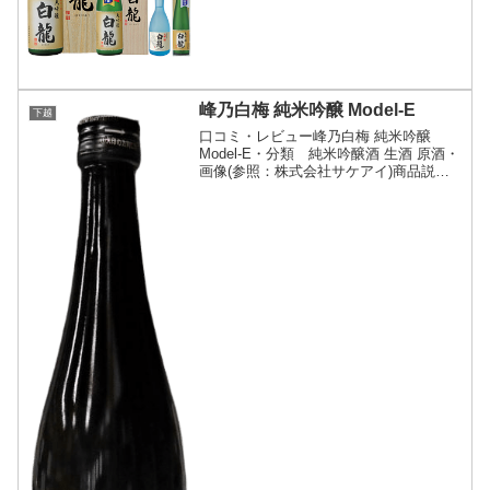
ションで23回金賞を受賞している、白龍
酒造の代表銘柄酒、自慢の逸品です。ま
た、1997年には...
峰乃白梅 純米吟醸 Model-E
下越
口コミ・レビュー峰乃白梅 純米吟醸
Model-E・分類 純米吟醸酒 生酒 原酒・
画像(参照：株式会社サケアイ)商品説
明・特徴など(参照：株式会社サケアイ)
詳細(クリックで開閉)Model-Eの「E」
は、エレガントの「E」。フルーティー
な心...