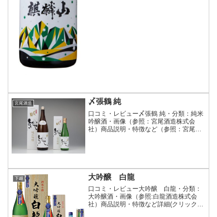
〆張鶴 純
宮尾酒造
口コミ・レビュー〆張鶴 純・分類：純米
吟醸酒・画像（参照：宮尾酒造株式会
社）商品説明・特徴など（参照：宮尾酒
造株式会社)詳細(クリックで開閉)優雅な
香りと純米ならではのまろやかな味わ
い、スッキリとした後味が特徴です。口
当たりがよく、飽きがこ...
大吟醸 白龍
下越
口コミ・レビュー大吟醸 白龍・分類：
大吟醸酒・画像（参照:白龍酒造株式会
社）商品説明・特徴など詳細(クリックで
開閉)「大吟醸 白龍」は、モンドセレク