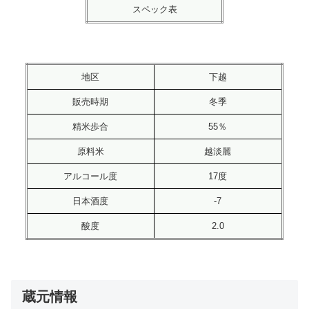
スペック表
地区
下越
販売時期
冬季
精米歩合
55％
原料米
越淡麗
アルコール度
17度
日本酒度
-7
酸度
2.0
蔵元情報