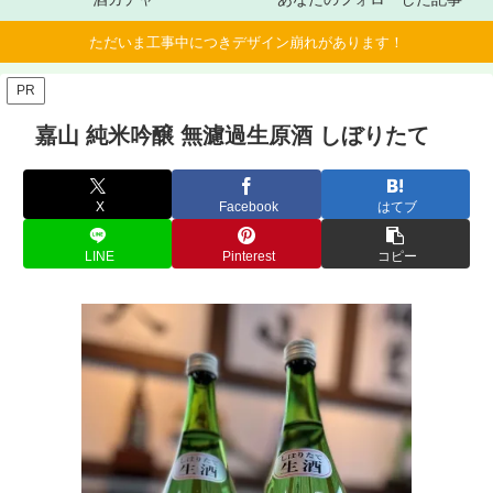
ただいま工事中につきデザイン崩れがあります！
PR
嘉山 純米吟醸 無濾過生原酒 しぼりたて
X
Facebook
はてブ
LINE
Pinterest
コピー