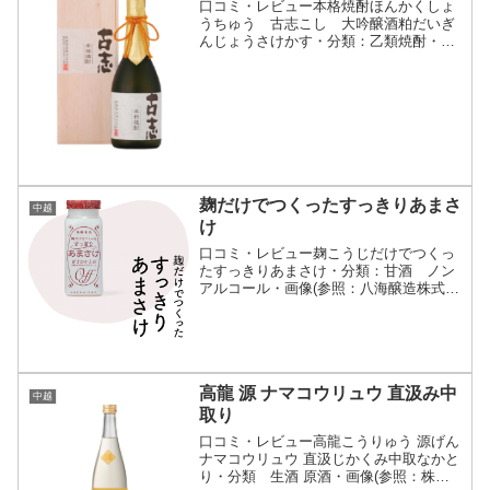
口コミ・レビュー本格焼酎ほんかくしょ
うちゅう 古志こし 大吟醸酒粕だいぎ
んじょうさけかす・分類：乙類焼酎・画
像(参照：柏露酒造株式会社)商品説明・
特徴など(参照：柏露酒造株式会社)クリ
ックで開閉大吟醸酒の酒粕のみを使用し
た粕取り焼酎です。フ...
麹だけでつくったすっきりあまさ
中越
け
口コミ・レビュー麹こうじだけでつくっ
たすっきりあまさけ・分類：甘酒 ノン
アルコール・画像(参照：八海醸造株式会
社)商品説明・特徴など(参照：八海醸造
株式会社)クリックで開閉高精白の丁寧な
麹づくりはそのままにストレートでの飲
みやすさを追求しま...
高龍 源 ナマコウリュウ 直汲み中
中越
取り
口コミ・レビュー高龍こうりゅう 源げん
ナマコウリュウ 直汲じかくみ中取なかと
り・分類 生酒 原酒・画像(参照：株式