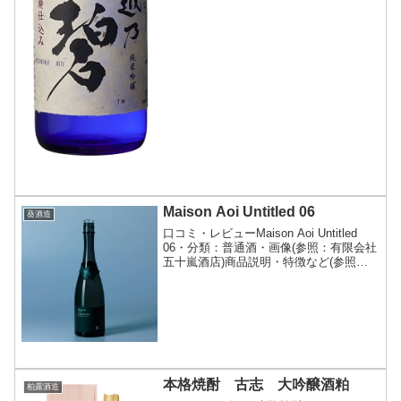
Maison Aoi Untitled 06
葵酒造
口コミ・レビューMaison Aoi Untitled
06・分類：普通酒・画像(参照：有限会社
五十嵐酒店)商品説明・特徴など(参照：
葵酒造株式会社)クリックで開閉来期から
始まる⾃社⽶を⽤いたフラグシップライ
ン「Domaine Aoi」に...
本格焼酎 古志 大吟醸酒粕
柏露酒造