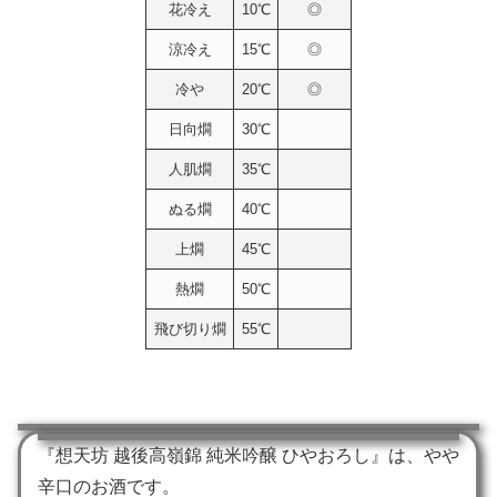
花冷え
10℃
◎
涼冷え
15℃
◎
冷や
20℃
◎
日向燗
30℃
人肌燗
35℃
ぬる燗
40℃
上燗
45℃
熱燗
50℃
飛び切り燗
55℃
『想天坊 越後高嶺錦 純米吟醸 ひやおろし』は、やや
辛口のお酒です。