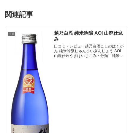
関連記事
越乃白雁 純米吟醸 AOI 山廃仕込
中越
み
口コミ・レビュー越乃白雁こしのはくが
ん 純米吟醸じゅんまいぎんじょう AOI
山廃仕込やまはいじこみ・分類 純米吟
醸酒 山廃・画像（参照：中川酒造株式
会社）商品説明・特徴など（参照：中川
酒造株式会社）クリックで開閉手間と時
間をかけて酒母を培...