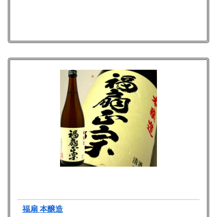
福扇 本醸造