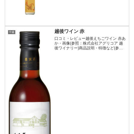
会社かじや)商品説明・特徴など(参照：
高千代酒造株式会社)クリックで開閉高靇
高千代ブランドから独立 全量「アル添
酒」でメイン...
越後ワイン 赤
中越
口コミ・レビュー越後えちごワイン 赤あ
か・画像(参照：株式会社アグリコア 越
後ワイナリー)商品説明・特徴など(参
照：株式会社アグリコア 越後ワイナリ
ー)南魚沼地域は、１日のうちの昼夜の温
度差が大きいためぶどうの糖度が上が
り、品質のよいワイン...