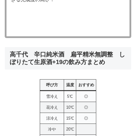
高千代 辛口純米酒 扁平精米無調整 し
ぼりたて生原酒+19の飲み方まとめ
呼び方
温度
おすすめ
雪冷え
5℃
◎
花冷え
10℃
◎
涼冷え
15℃
◎
冷や
20℃