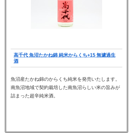
高千代 魚沼たかね錦 純米からくち+15 無濾過生
酒
魚沼産たかね錦のからくち純米を発売いたします。
南魚沼地域で契約栽培した南魚沼らしい米の旨みが
詰まった超辛純米酒。