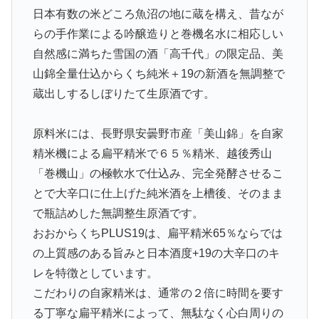
日本有数の米どころ魚沼の地に蔵を構え、昔なが
らの手作業による吟醸造りと巻機名水に相応しい
自然感に満ちた雪国の酒「高千代」の限定品、美
山錦全量仕込からくち純米＋19の新酒を無調整で
蔵出しするしぼりたて生原酒です。
原料米には、長野県安曇野市産「美山錦」を自家
精米機による扁平精米で６５％精米、越後秀山
「巻機山」の極軟水で仕込み、完全発酵させるこ
とで大辛口に仕上げた純米酒を上槽後、そのまま
で瓶詰めした無調整生原酒です。
おおからくちPLUS19は、扁平精米65％ならでは
の上質感のある旨みと日本酒度+19の大辛口のキ
レを特徴としています。
こだわりの自家精米は、通常の２倍に時間を要す
る丁寧な扁平精米によって、無駄なく心白周りの