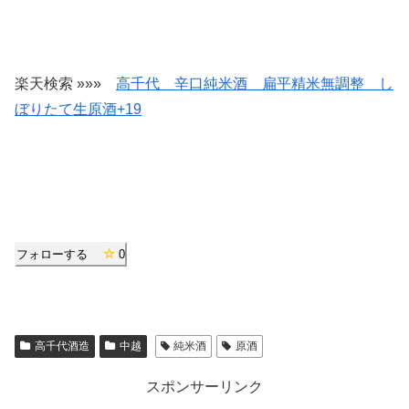
楽天検索 »»»
高千代 辛口純米酒 扁平精米無調整 し
ぼりたて生原酒+19
フォローする
0
高千代酒造
中越
純米酒
原酒
スポンサーリンク