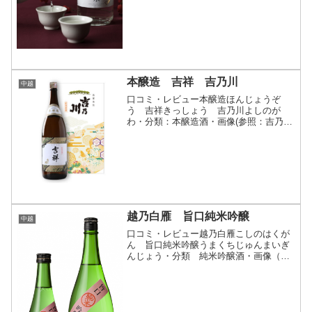
クリックで開閉酒造好適米「美山錦」と
「山田錦」だけを使用し...
本醸造 吉祥 吉乃川
中越
口コミ・レビュー本醸造ほんじょうぞ
う 吉祥きっしょう 吉乃川よしのが
わ・分類：本醸造酒・画像(参照：吉乃川
株式会社)商品説明・特徴など(参照：吉
乃川株式会社)クリックで開閉伝統の技で
醸す、昔ながらのうまい酒淡麗な中にも
やさしいふくらみを感じ...
越乃白雁 旨口純米吟醸
中越
口コミ・レビュー越乃白雁こしのはくが
ん 旨口純米吟醸うまくちじゅんまいぎ
んじょう・分類 純米吟醸酒・画像（参
照：中川酒造株式会社）商品説明・特徴
など（参照：中川酒造株式会社）スペッ
ク表地区中越販売時期秋季精米歩合55％
原料米越淡麗ゆきの精ア...