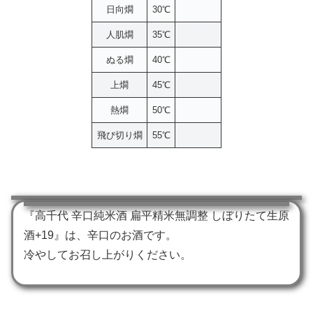
日向燗
30℃
人肌燗
35℃
ぬる燗
40℃
上燗
45℃
熱燗
50℃
飛び切り燗
55℃
『高千代 辛口純米酒 扁平精米無調整 しぼりたて生原
酒+19』は、辛口のお酒です。
冷やしてお召し上がりください。