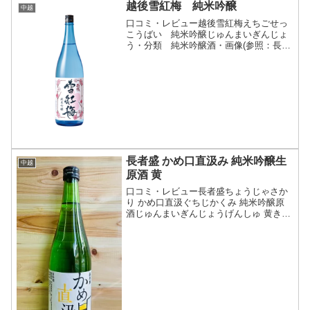
越後雪紅梅 純米吟醸
中越
口コミ・レビュー越後雪紅梅えちごせっ
こうばい 純米吟醸じゅんまいぎんじょ
う・分類 純米吟醸酒・画像(参照：長谷
川酒造株式会社)商品説明・特徴など(参
照：長谷川酒造株式会社)クリックで開閉
日本酒度マイナスの甘口タイプ。控えめ
な甘さとスッキリと...
長者盛 かめ口直汲み 純米吟醸生
中越
原酒 黄
口コミ・レビュー長者盛ちょうじゃさか
り かめ口直汲ぐちじかくみ 純米吟醸原
酒じゅんまいぎんじょうげんしゅ 黄き・
分類：純米吟醸酒 生酒 原酒・画像(参
照：株式会社長田屋酒店)商品説明・特徴
など(参照：株式会社長田屋酒店)クリッ
クで開閉やぶた...