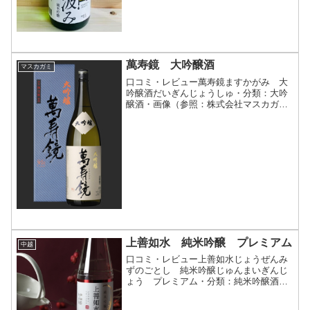
萬寿鏡 大吟醸酒
マスカガミ
口コミ・レビュー萬寿鏡ますかがみ 大
吟醸酒だいぎんじょうしゅ・分類：大吟
醸酒・画像（参照：株式会社マスカガ
ミ）商品説明・特徴など（参照：株式会
社マスカガミ）クリックで開閉大吟醸の
大は、さかんなこと、すぐれていること
（広辞苑）を意味します。い...
上善如水 純米吟醸 プレミアム
中越
口コミ・レビュー上善如水じょうぜんみ
ずのごとし 純米吟醸じゅんまいぎんじ
ょう プレミアム・分類：純米吟醸酒・
画像(参照：白瀧酒造株式会社)商品説
明・特徴など(参照：白瀧酒造株式会社)